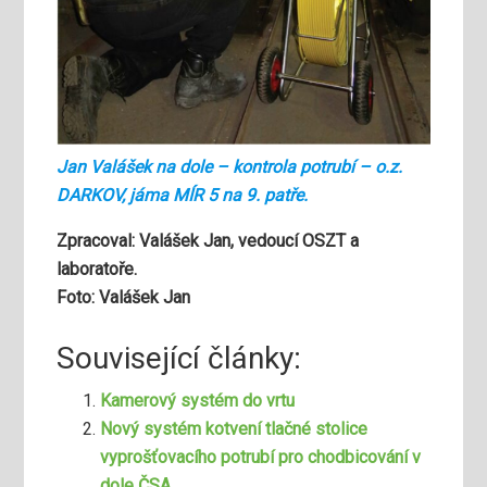
Jan Valášek na dole – kontrola potrubí – o.z.
DARKOV, jáma MÍR 5 na 9. patře.
Zpracoval: Valášek Jan, vedoucí OSZT a
laboratoře.
Foto: Valášek Jan
Související články:
Kamerový systém do vrtu
Nový systém kotvení tlačné stolice
vyprošťovacího potrubí pro chodbicování v
dole ČSA