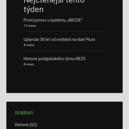
týden
První pomoc v systému „ABCDE“
15 views
Uplynulo 30 let od neštěstí na dole Pluto
8 views
Historie potápěčského týmu HBZS
8 views
RUBRIKY
Historie
(62)