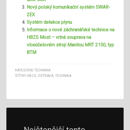
Nový polský komunikační systém SWAR-
2EX
Systém detekce plynu
Informace o nové záchranářské technice na
HBZS Most – vrtná souprava na
víceúčelovém stroji Manitou MRT 2150, typ
BTM
KATEGORIE:
TECHNIKA
ŠTÍTKY:
HBZS
,
OSTRAVA
,
TECHNIKA
Nejčtenější tento