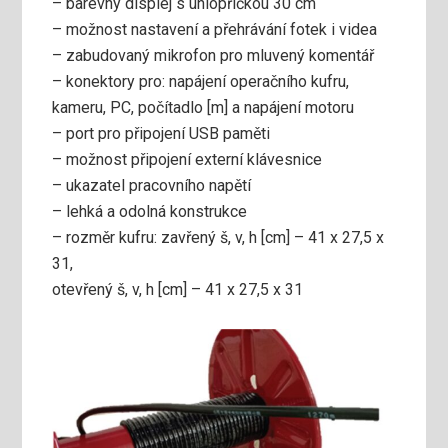
– barevný displej s uhlopříčkou 30 cm
– možnost nastavení a přehrávání fotek i videa
– zabudovaný mikrofon pro mluvený komentář
– konektory pro: napájení operačního kufru,
kameru, PC, počítadlo [m] a napájení motoru
– port pro připojení USB paměti
– možnost připojení externí klávesnice
– ukazatel pracovního napětí
– lehká a odolná konstrukce
– rozměr kufru: zavřený š, v, h [cm] – 41 x 27,5 x
31,
otevřený š, v, h [cm] – 41 x 27,5 x 31