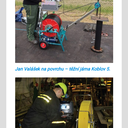
Jan Valášek na povrchu – těžní jáma Koblov 5.