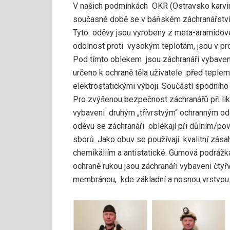
V našich podmínkách OKR (Ostravsko karvins
současné době se v báňském záchranářství 
Tyto oděvy jsou vyrobeny z meta-aramidové
odolnost proti vysokým teplotám, jsou v p
Pod tímto oblekem jsou záchranáři vybave
určeno k ochraně těla uživatele před teplem
elektrostatickými výboji. Součástí spodního 
Pro zvýšenou bezpečnost záchranářů při li
vybaveni druhým „třívrstvým“ ochranným o
oděvu se záchranáři oblékají při důlním/po
sborů. Jako obuv se používají kvalitní zása
chemikáliím a antistatické. Gumová podrážk
ochraně rukou jsou záchranáři vybaveni čtyř
membránou, kde základní a nosnou vrstvou 