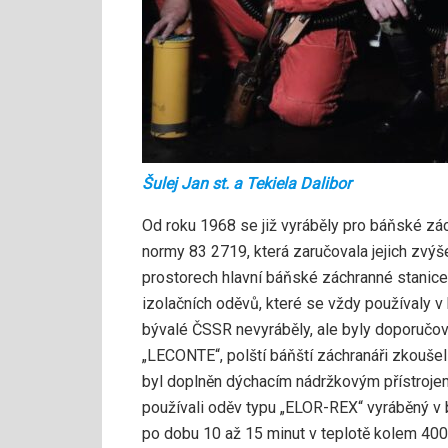
Šulej Jan st. a Tekiela Dalibor
Od roku 1968 se již vyráběly pro báňské zác
normy 83 2719, která zaručovala jejich zvý
prostorech hlavní báňské záchranné stanic
izolačních oděvů, které se vždy používaly v
bývalé ČSSR nevyráběly, ale byly doporučová
„LECONTE“, polští báňští záchranáři zkoušeli
byl doplněn dýchacím nádržkovým přístroj
používali oděv typu „ELOR-REX“ vyráběný v
po dobu 10 až 15 minut v teplotě kolem 400