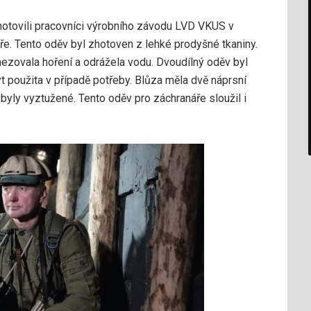
otovili pracovníci výrobního závodu LVD VKUS v
e. Tento oděv byl zhotoven z lehké prodyšné tkaniny.
mezovala hoření a odrážela vodu. Dvoudílný oděv byl
 použita v případě potřeby. Blůza měla dvě náprsní
 byly vyztužené. Tento oděv pro záchranáře sloužil i