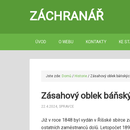
ZÁCHRANÁŘ
ÚVOD
O WEBU
KONTAKTY
KE ST
Jste zde:
Domů
/
Historie
/
Zásahový oblek báňskýc
Zásahový oblek báňsk
22.4.2024
,
SPRAVCE
Již v roce 1848 byl vydán v Říšské sbírce 
ostatních zaměstnanců dolů. Letopočet 189