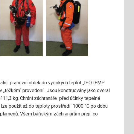
ální pracovní oblek do vysokých teplot „ISOTEMP
v „těžkém“ provedení. Jsou konstruovány jako overal
áží 11,3 kg. Chrání záchranáře před účinky tepelné
lze použít až do teploty prostředí 1000 °C po dobu
 plamenů. Všem báňským záchranářům přeji co