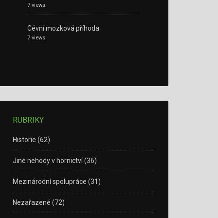
7 views
Cévní mozková příhoda
7 views
RUBRIKY
Historie
(62)
Jiné nehody v hornictví
(36)
Mezinárodní spolupráce
(31)
Nezařazené
(72)