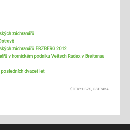
ňských záchranářů
Ostravě
áňských záchranářů ERZBERG 2012
ářů v hornickém podniku Veitsch Radex v Breitenau
posledních dvacet let
ŠTÍTKY:
HBZS
,
OSTRAVA