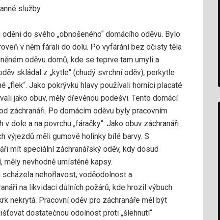
anné služby.
íci oděni do svého „obnošeného“ domácího oděvu. Bylo
roveň v něm fárali do dolu. Po vyfárání bez očisty těla
špiněném oděvu domů, kde se teprve tam umyli a
 oděv skládal z „kytle“ (chudý svrchní oděv), perkytle
é „flek“. Jako pokrývku hlavy používali horníci placaté
ívali jako obuv, měly dřevěnou podešvi. Tento domácí
nehod záchranáři. Po domácím oděvu byly pracovním
 v dole a na povrchu „fáračky“. Jako obuv záchranáři
h výjezdů měli gumové holínky bílé barvy. S
áři mít speciální záchranářský oděv, kdy dosud
cí, měly nevhodně umístěné kapsy.
m scházela nehořlavost, voděodolnost a
náři na likvidaci důlních požárů, kde hrozil výbuch
krk nekrytá. Pracovní oděv pro záchranáře měl být
išťovat dostatečnou odolnost proti „šlehnutí“