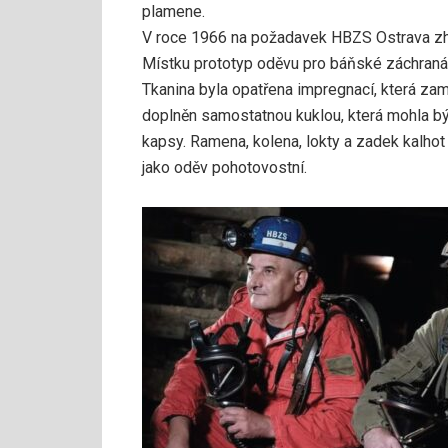
plamene.
V roce 1966 na požadavek HBZS Ostrava zh
Místku prototyp oděvu pro báňské záchranář
Tkanina byla opatřena impregnací, která za
doplněn samostatnou kuklou, která mohla být
kapsy. Ramena, kolena, lokty a zadek kalhot
jako oděv pohotovostní.