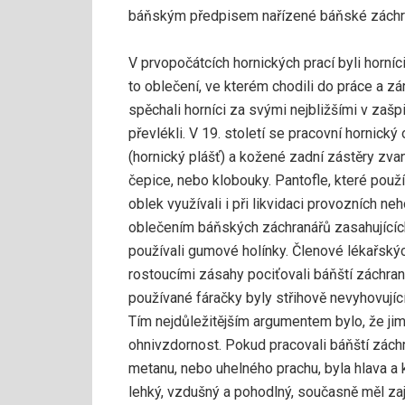
báňským předpisem nařízené báňské záchr
V prvopočátcích hornických prací byli horn
to oblečení, ve kterém chodili do práce a zá
spěchali horníci za svými nejbližšími v za
převlékli. V 19. století se pracovní hornický
(hornický plášť) a kožené zadní zástěry zvan
čepice, nebo klobouky. Pantofle, které použ
oblek využívali i při likvidaci provozních 
oblečením báňských záchranářů zasahujících
používali gumové holínky. Členové lékařskýc
rostoucími zásahy pociťovali báňští záchran
používané fáračky byly střihově nevyhovují
Tím nejdůležitějším argumentem bylo, že ji
ohnivzdornost. Pokud pracovali báňští záchra
metanu, nebo uhelného prachu, byla hlava a 
lehký, vzdušný a pohodlný, současně měl zaj