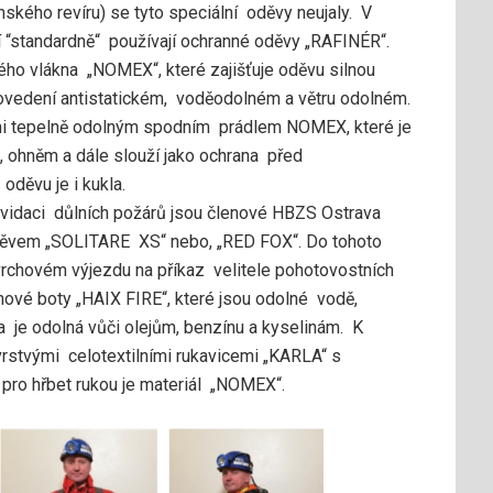
kého revíru) se tyto speciální oděvy neujaly. V
“standardně“ používají ochranné oděvy „RAFINÉR“.
ho vlákna „NOMEX“, které zajišťuje oděvu silnou
rovedení antistatickém, voděodolném a větru odolném.
ni tepelně odolným spodním prádlem NOMEX, které je
, ohněm a dále slouží jako ochrana před
oděvu je i kukla.
kvidaci důlních požárů jsou členové HBZS Ostrava
děvem „SOLITARE XS“ nebo, „RED FOX“. Do tohoto
vrchovém výjezdu na příkaz velitele pohotovostních
hové boty „HAIX FIRE“, které jsou odolné vodě,
a je odolná vůči olejům, benzínu a kyselinám. K
vrstvými celotextilními rukavicemi „KARLA“ s
pro hřbet rukou je materiál „NOMEX“.