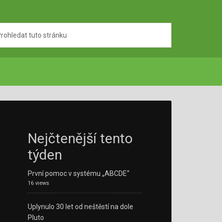
Nejčtenější tento
týden
První pomoc v systému „ABCDE“
16 views
Uplynulo 30 let od neštěstí na dole
Pluto