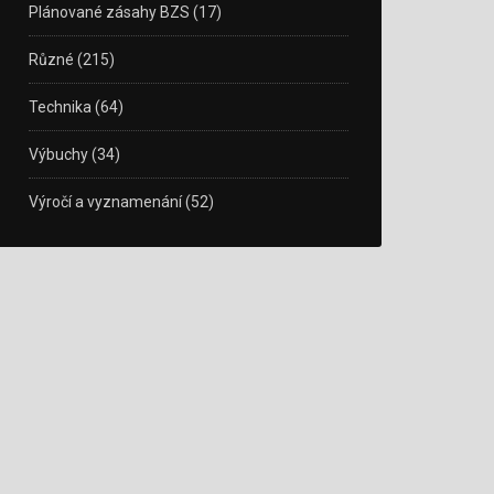
Plánované zásahy BZS
(17)
Různé
(215)
Technika
(64)
Výbuchy
(34)
Výročí a vyznamenání
(52)