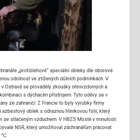
hranáře „protišlehové“ speciální obleky dle oborové
šenou odolnost ve ztížených důlních podmínkách. V
e v Ostravě se prováděly zkoušky ohnivzdorných a
 kombinaci s dýchacím přístrojem. Tyto oděvy se v
ny ze zahraničí. Z Francie to byly výrobky firmy
 azbestový oblek s odraznou hliníkovou fólií, který
em se stlačeným vzduchem. V HBZS Mostě v minulosti
 bývalé NSR, který umožňoval záchranářům pracovat
 °C.