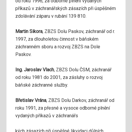
od roku 1996, za odborné plnění vydaných
příkazů v záchranářských zásazích při úspěšném
zdolávání záparu v rubání 139 810.
Martin Sikora
, ZBZS Dolu Paskov, záchranář od r.
1997, za dlouholetou činnost v báňském
záchranném sboru a rozvoj ZBZS na Dole
Paskov.
Ing. Jaroslav Vlach
, ZBZS Dolu ČSM, záchranář
od roku 1981 do 2001, za zásluhy o rozvoj
báňské záchranné služby.
Břetislav Vrána
, ZBZS Dolu Darkov, záchranář od
roku 1991, za přesné a vysoce odborné plnění
vydaných příkazů v záchranářs
kých zásazích při úspěšné likvidaci důlních