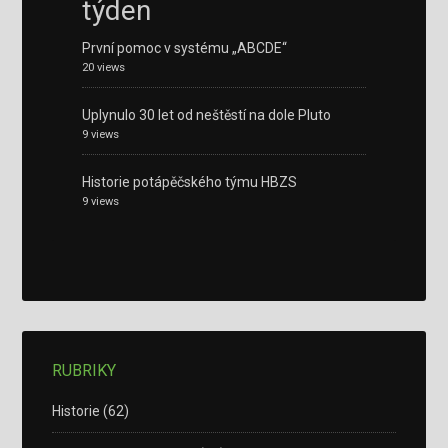
týden
První pomoc v systému „ABCDE“
20 views
Uplynulo 30 let od neštěstí na dole Pluto
9 views
Historie potápěčského týmu HBZS
9 views
RUBRIKY
Historie
(62)