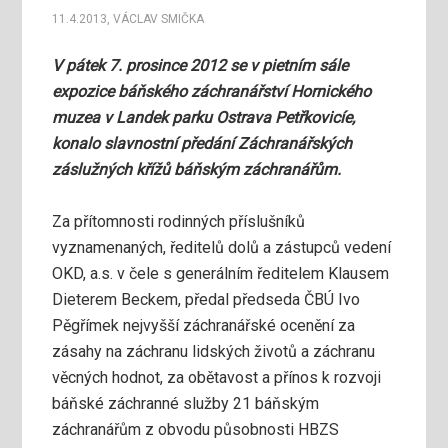
11.4.2013
,
VÁCLAV SMIČKA
V pátek 7. prosince 2012 se v pietním sále
expozice báňského záchranářství Hornického
muzea v Landek parku Ostrava Petřkovicíe,
konalo slavnostní předání Záchranářských
záslužných křížů báňským záchranářům.
Za přítomnosti rodinných příslušníků
vyznamenaných, ředitelů dolů a zástupců vedení
OKD, a.s. v čele s generálním ředitelem Klausem
Dieterem Beckem, předal předseda ČBÚ Ivo
Pěgřímek nejvyšší záchranářské ocenění za
zásahy na záchranu lidských životů a záchranu
věcných hodnot, za obětavost a přínos k rozvoji
báňské záchranné služby 21 báňským
záchranářům z obvodu působnosti HBZS