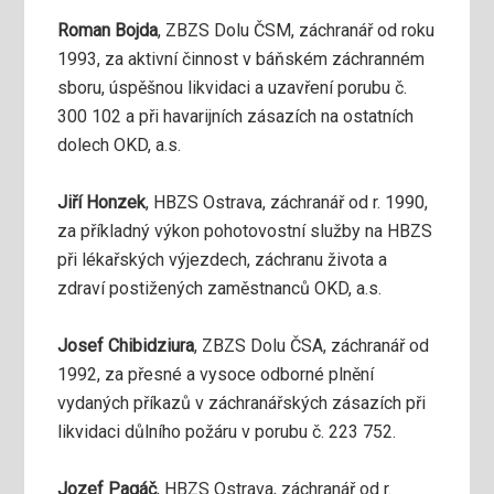
Roman Bojda
, ZBZS Dolu ČSM, záchranář od roku
1993, za aktivní činnost v báňském záchranném
sboru, úspěšnou likvidaci a uzavření porubu č.
300 102 a při havarijních zásazích na ostatních
dolech OKD, a.s.
Jiří Honzek
, HBZS Ostrava, záchranář od r. 1990,
za příkladný výkon pohotovostní služby na HBZS
při lékařských výjezdech, záchranu života a
zdraví postižených zaměstnanců OKD, a.s.
Josef Chibidziura
, ZBZS Dolu ČSA, záchranář od
1992, za přesné a vysoce odborné plnění
vydaných příkazů v záchranářských zásazích při
likvidaci důlního požáru v porubu č. 223 752.
Jozef Pagáč
, HBZS Ostrava, záchranář od r.