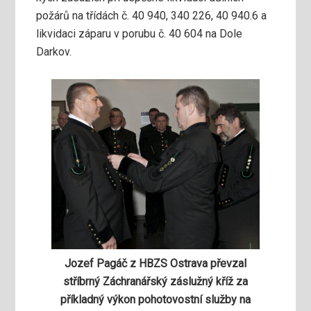
požárů na třídách č. 40 940, 340 226, 40 940.6 a
likvidaci záparu v porubu č. 40 604 na Dole
Darkov.
Jozef Pagáč z HBZS Ostrava převzal
stříbrný Záchranářský záslužný kříž za
příkladný výkon pohotovostní služby na