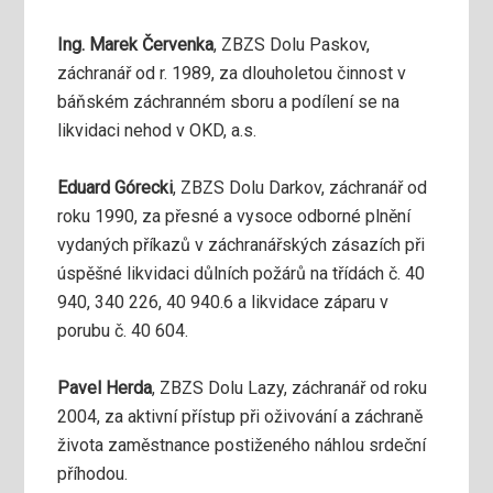
Ing. Marek Červenka
, ZBZS Dolu Paskov,
záchranář od r. 1989, za dlouholetou činnost v
báňském záchranném sboru a podílení se na
likvidaci nehod v OKD, a.s.
Eduard Górecki
, ZBZS Dolu Darkov, záchranář od
roku 1990, za přesné a vysoce odborné plnění
vydaných příkazů v záchranářských zásazích při
úspěšné likvidaci důlních požárů na třídách č. 40
940, 340 226, 40 940.6 a likvidace záparu v
porubu č. 40 604.
Pavel Herda
, ZBZS Dolu Lazy, záchranář od roku
2004, za aktivní přístup při oživování a záchraně
života zaměstnance postiženého náhlou srdeční
příhodou.