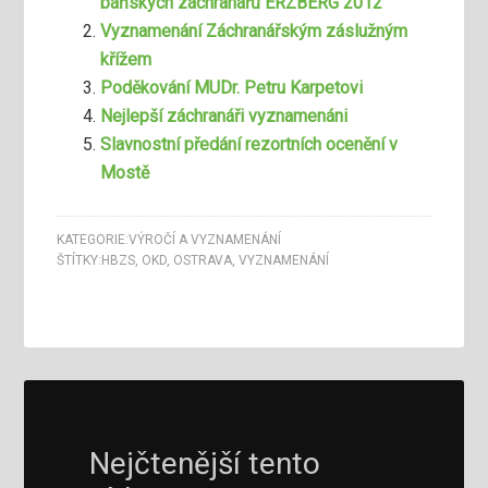
báňských záchranářů ERZBERG 2012
Vyznamenání Záchranářským záslužným
křížem
Poděkování MUDr. Petru Karpetovi
Nejlepší záchranáři vyznamenáni
Slavnostní předání rezortních ocenění v
Mostě
KATEGORIE:
VÝROČÍ A VYZNAMENÁNÍ
ŠTÍTKY:
HBZS
,
OKD
,
OSTRAVA
,
VYZNAMENÁNÍ
Nejčtenější tento