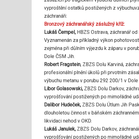
vyproštění ostatků postižených z výbuchuvz
záchranáři:
Bronzový záchranářský záslužný kříž:
Lukáš Čempel
,
HBZS Ostrava, záchranář od 
Vyznamenán za příkladný výkon pohotovostní
zejména při důlním výjezdu k záparu v porub
Dole ČSM Jih.
Robert Fragstein
, ZBZS Dolu Karviná, zách
profesionální plnění úkolů při prvotním zása
výbuchu metanu v porubu 292 200/1 v Dole
Libor Golasowski,
ZBZS Dolu Darkov, záchra
vyprošťování postižených po mimořádné udá
Dalibor Hudeček,
ZBZS Dolu Útlum Jih Pask
dlouholetou činnost v báňském záchranném sb
likvidaci nehod v OKD.
Lukáš Janulek,
ZBZS Dolu Darkov, záchranář
vyprošťování postižených po mimořádné udá