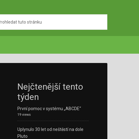
Nejčtenější tento
týden
První pomoc v systému „ABCDE“
19 views
Uplynulo 30 let od neštěstí na dole
Pluto