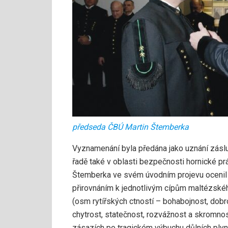
předseda ČBÚ Martin Štemberka
Vyznamenání byla předána jako uznání záslu
řadě také v oblasti bezpečnosti hornické 
Štemberka ve svém úvodním projevu ocenil 
přirovnáním k jednotlivým cípům maltézskéh
(osm rytířských ctností – bohabojnost, dob
chytrost, statečnost, rozvážnost a skromnos
zásazích po tragickém výbuchu důlních ply