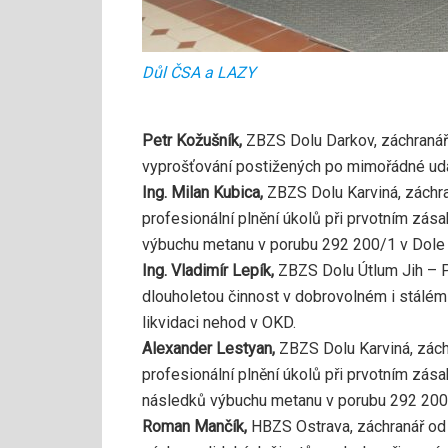
Důl ČSA a LAZY
Petr Kožušník,
ZBZS Dolu Darkov, záchranář 
vyprošťování postižených po mimořádné udá
Ing. Milan Kubica,
ZBZS Dolu Karviná, záchr
profesionální plnění úkolů při prvotním zása
výbuchu metanu v porubu 292 200/1 v Dole
Ing. Vladimír Lepík,
ZBZS Dolu Útlum Jih – 
dlouholetou činnost v dobrovolném i stálém 
likvidaci nehod v OKD.
Alexander Lestyan,
ZBZS Dolu Karviná, zác
profesionální plnění úkolů při prvotním zása
následků výbuchu metanu v porubu 292 200
Roman Mančík,
HBZS Ostrava, záchranář od