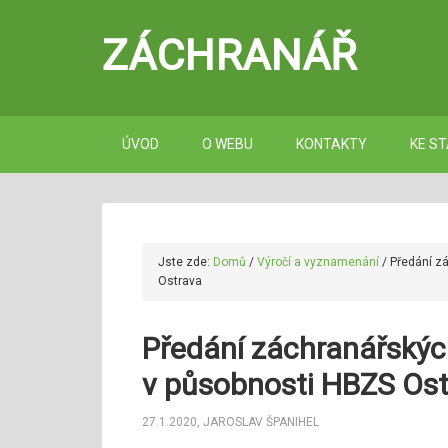
ZÁCHRANÁŘ
ÚVOD
O WEBU
KONTAKTY
KE ST
Jste zde:
Domů
/
Výročí a vyznamenání
/
Předání z
Ostrava
Předání záchranářskýc
v působnosti HBZS Os
27.1.2020
,
JAROSLAV ŠPANIHEL