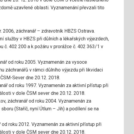
dorně uzavřené oblasti. Vyznamenání převzali tito
r. 2006, záchranář – zdravotník HBZS Ostrava.
 služby v HBZS při důlních a lékařských výjezdech,
u č. 402 200 a k požáru v prorážce č. 402 363/1 v
ranář od roku 2005. Vyznamenán za vysoce
hu záchranářů v rámci důlního výjezdu při likvidaci
 ČSM-Sever dne 20.12. 2018.
nář od roku 1997. Vyznamenán za aktivní přístup při
losti v dole ČSM sever dne 20.12. 2018.
ov, záchranář od roku 2004. Vyznamenán za
oru (Staříč, nyní Útlum – Jih) a podílení se na
 od roku 2012. Vyznamenán za aktivní přístup při
losti v dole ČSM sever dne 20.12. 2018.