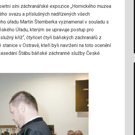
 pietní síni záchranářské expozice „Hornického muzea
ého svazu a příslušných nadřízených všech
o úřadu Martin Štemberka vyznamenal v souladu s
ského Úřadu, kterým se upravuje postup pro
lužný kříž“, čtyřicet čtyři báňských záchranářů z
tanice v Ostravě, kteří byli navrženi na toto ocenění
a zasedání Štábu báňské záchranné služby České