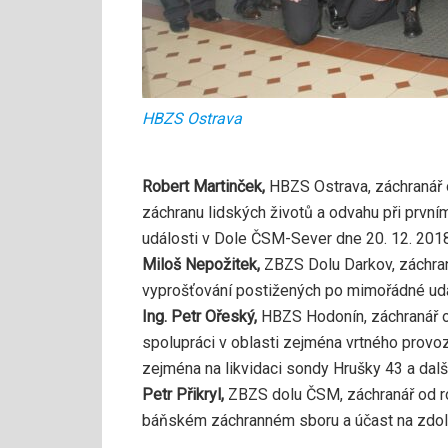
HBZS Ostrava
Robert Martinček,
HBZS Ostrava, záchranář
záchranu lidských životů a odvahu při prv
události v Dole ČSM-Sever dne 20. 12. 2018
Miloš Nepožitek,
ZBZS Dolu Darkov, záchran
vyprošťování postižených po mimořádné udá
Ing. Petr Ořeský,
HBZS Hodonín, záchranář 
spolupráci v oblasti zejména vrtného provoz
zejména na likvidaci sondy Hrušky 43 a dalš
Petr Přikryl,
ZBZS dolu ČSM, záchranář od ro
báňském záchranném sboru a účast na zdol