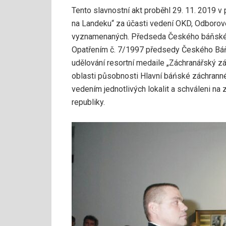
Tento slavnostní akt proběhl 29. 11. 2019 v
na Landeku“ za účasti vedení OKD, Odborov
vyznamenaných. Předseda Českého báňskéh
Opatřením č. 7/1997 předsedy Českého Báň
udělování resortní medaile „Záchranářský zás
oblasti působnosti Hlavní báńské záchranné s
vedením jednotlivých lokalit a schváleni n
republiky.