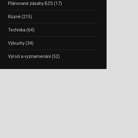
Plánované zásahy BZS
(17)
Různé
(215)
Technika
(64)
Výbuchy
(34)
Výročí a vyznamenání
(52)