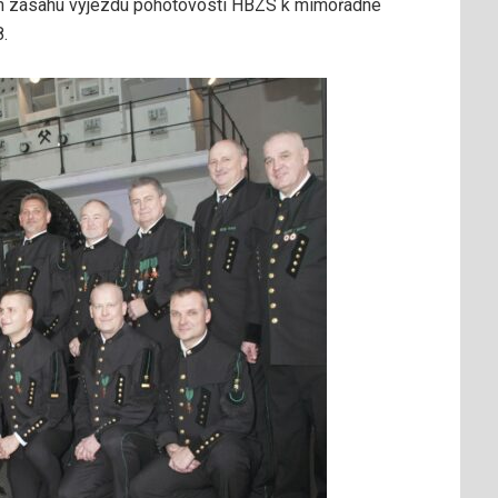
ním zásahu výjezdu pohotovosti HBZS k mimořádné
.