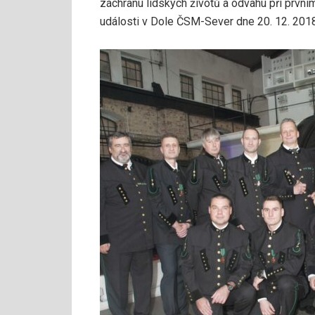
záchranu lidských životů a odvahu při prv
události v Dole ČSM-Sever dne 20. 12. 2018