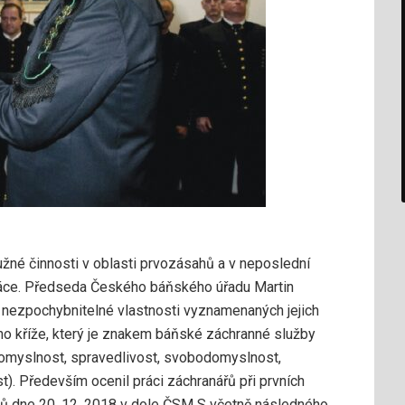
žné činnosti v oblasti prvozásahů a v neposlední
práce. Předseda Českého báňského úřadu Martin
nezpochybnitelné vlastnosti vyznamenaných jejich
o kříže, který je znakem báňské záchranné služby
romyslnost, spravedlivost, svobodomyslnost,
t). Především ocenil práci záchranářů při prvních
nů dne 20. 12. 2018 v dole ČSM S včetně následného