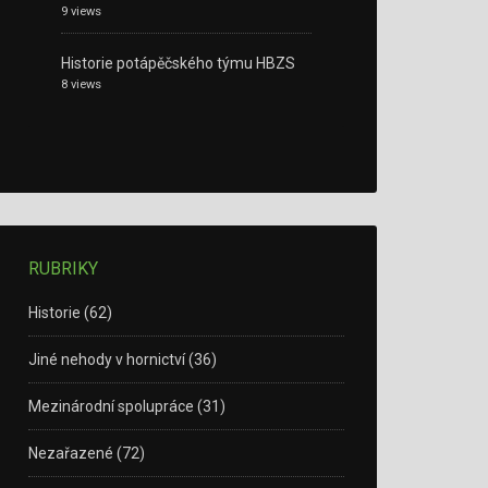
9 views
Historie potápěčského týmu HBZS
8 views
RUBRIKY
Historie
(62)
Jiné nehody v hornictví
(36)
Mezinárodní spolupráce
(31)
Nezařazené
(72)