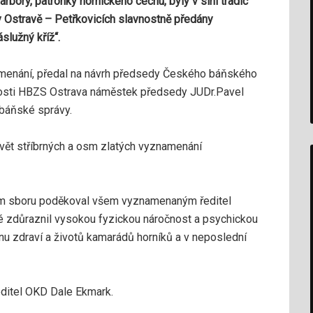
rbory, patronky hornického cechu, byly v síni tradic
Ostravě – Petřkovicích slavnostně předány
lužný kříž“.
amenání, předal na návrh předsedy Českého báňského
nosti HBZS Ostrava náměstek předsedy JUDr.Pavel
 báňské správy.
vět stříbrných a osm zlatých vyznamenání
ém sboru poděkoval všem vyznamenaným ředitel
é zdůraznil vysokou fyzickou náročnost a psychickou
nu zdraví a životů kamarádů horníků a v neposlední
ditel OKD Dale Ekmark.