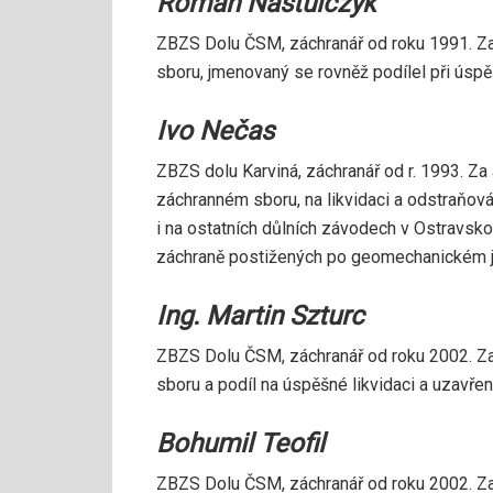
Roman Nastulczyk
ZBZS Dolu ČSM, záchranář od roku 1991. Za
sboru, jmenovaný se rovněž podílel při úspě
Ivo Nečas
ZBZS dolu Karviná, záchranář od r. 1993. Za
záchranném sboru, na likvidaci a odstraňová
i na ostatních důlních závodech v Ostravsko
záchraně postižených po geomechanickém je
Ing. Martin Szturc
ZBZS Dolu ČSM, záchranář od roku 2002. Za
sboru a podíl na úspěšné likvidaci a uzavřen
Bohumil Teofil
ZBZS Dolu ČSM, záchranář od roku 2002. Za