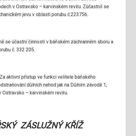
ávodech v Ostravsko – karvinském revíru. Zúčastnil se
hanickém jevu v oblasti porubu č.223756.
vně se účastní činnosti v báňském záchranném sboru a
orubu č. 332 205.
a aktivní přístup ve funkci velitele báňského
 odstraňování důlních nehod jak na Důlním závodě 1,
 v Ostravsko – karvinském revíru.
SKÝ ZÁSLUŽNÝ KŘÍŽ