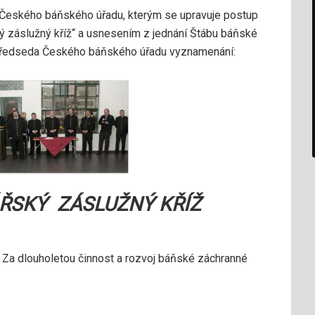
 Českého báňského úřadu, kterým se upravuje postup
ký záslužný kříž“ a usnesením z jednání Štábu báňské
 předseda Českého báňského úřadu vyznamenání:
SKÝ ZÁSLUŽNÝ KŘÍŽ
 Za dlouholetou činnost a rozvoj báňské záchranné