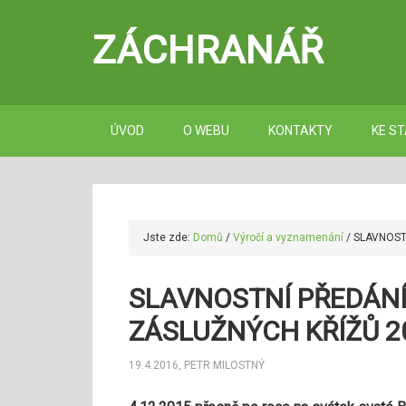
ZÁCHRANÁŘ
ÚVOD
O WEBU
KONTAKTY
KE ST
Jste zde:
Domů
/
Výročí a vyznamenání
/
SLAVNOST
SLAVNOSTNÍ PŘEDÁN
ZÁSLUŽNÝCH KŘÍŽŮ 2
19.4.2016
,
PETR MILOSTNÝ