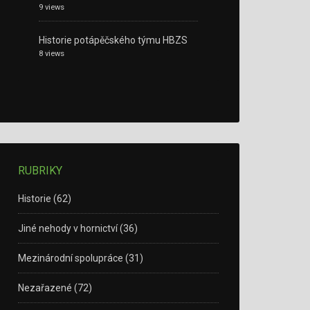
9 views
Historie potápěčského týmu HBZS
8 views
RUBRIKY
Historie
(62)
Jiné nehody v hornictví
(36)
Mezinárodní spolupráce
(31)
Nezařazené
(72)