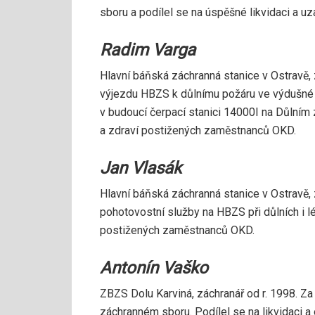
sboru a podílel se na úspěšné likvidaci a u
Radim Varga
Hlavní báňská záchranná stanice v Ostravě, 
výjezdu HBZS k důlnímu požáru ve výdušné 
v budoucí čerpací stanici 14000I na Důlním 
a zdraví postižených zaměstnanců OKD.
Jan Vlasák
Hlavní báňská záchranná stanice v Ostravě, 
pohotovostní služby na HBZS při důlních i 
postižených zaměstnanců OKD.
Antonín Vaško
ZBZS Dolu Karviná, záchranář od r. 1998. Za
záchranném sboru. Podílel se na likvidaci 