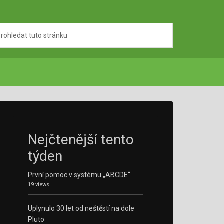
Nejčtenější tento
týden
První pomoc v systému „ABCDE“
19 views
Uplynulo 30 let od neštěstí na dole
Pluto