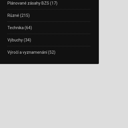
Plánované zásahy BZS
(17)
Různé
(215)
Technika
(64)
Výbuchy
(34)
Výročí a vyznamenání
(52)