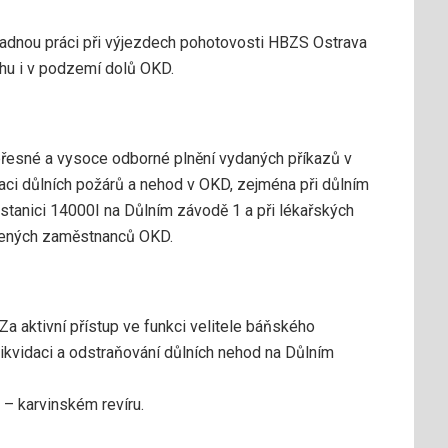
kladnou práci při výjezdech pohotovosti HBZS Ostrava
chu i v podzemí dolů OKD.
přesné a vysoce odborné plnění vydaných příkazů v
aci důlních požárů a nehod v OKD, zejména při důlním
stanici 14000I na Důlním závodě 1 a při lékařských
ižených zaměstnanců OKD.
a aktivní přístup ve funkci velitele báňského
ikvidaci a odstraňování důlních nehod na Důlním
 – karvinském revíru.