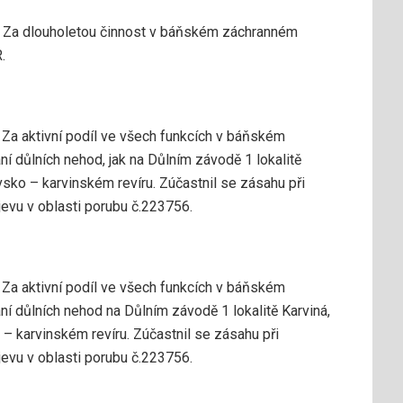
. Za dlouholetou činnost v báňském záchranném
.
 Za aktivní podíl ve všech funkcích v báňském
ní důlních nehod, jak na Důlním závodě 1 lokalitě
vsko – karvinském revíru. Zúčastnil se zásahu při
vu v oblasti porubu č.223756.
 Za aktivní podíl ve všech funkcích v báňském
ní důlních nehod na Důlním závodě 1 lokalitě Karviná,
 – karvinském revíru. Zúčastnil se zásahu při
vu v oblasti porubu č.223756.