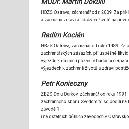
MUDr. Martin Dokulil
HBZS Ostrava, záchranář od r. 2009. Za pří
a záchranu zdraví a lidských životů na povr
Radim Kocián
HBZS Ostrava, záchranář od roku 1989. Za 
záchranářských zásazích, při úspěšné likvid
výjezdu k důlnímu požáru v budoucí čerpací 
výjezdech k záchraně životů a zdraví post
Petr Konieczny
ZBZS Dolu Darkov, záchranář od roku 1991. Z
záchranného sboru. Svědomitě se podílí na l
závodě 1
i na ostatních důlních závodech v Ostravsko