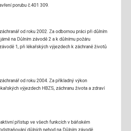
zavření porubu č.401 309.
záchranář od roku 2002. Za odbornou práci při důlním
jámě na Důlním závodě 2 a k důlnímu požáru
závodě 1, při lékařských výjezdech k záchraně životů
záchranář od roku 2004. Za příkladný výkon
lékařských výjezdech HBZS, záchranu života a zdraví
 aktivní přístup ve všech funkcích v báňském
a odstraňování důlních nehod na Důlním závodě