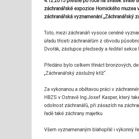
4.12.2015 přesně po roce na svátek svaté Ba
záchranářské expozice Hornického muzea v 
záchranářská vyznamenání „Záchranářský zás
Toto, mezi záchranáři vysoce ceněné vyzn
úřadu třiceti záchranářům z obvodu působ
Dvořák, zástupce předsedy a ředitel sekce
Předáno bylo celkem třináct bronzových, de
„Záchranářský záslužný kříž“.
Za vykonanou a obětavou práci v záchrann
HBZS v Ostravě Ing.Josef Kasper, který tak
odolnost záchranářů, při zásazích na záchra
řadě také záchrany majetku.
Všem vyznamenaným blahopřál i výkonný ře