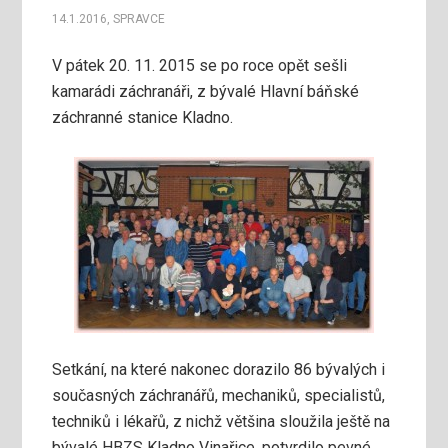
14.1.2016
,
SPRAVCE
V pátek 20. 11. 2015 se po roce opět sešli
kamarádi záchranáři, z bývalé Hlavní báňské
záchranné stanice Kladno.
Setkání, na které nakonec dorazilo 86 bývalých i
současných záchranářů, mechaniků, specialistů,
techniků i lékařů, z nichž většina sloužila ještě na
bývalé HBZS Kladno Vinařice, potvrdilo pevné