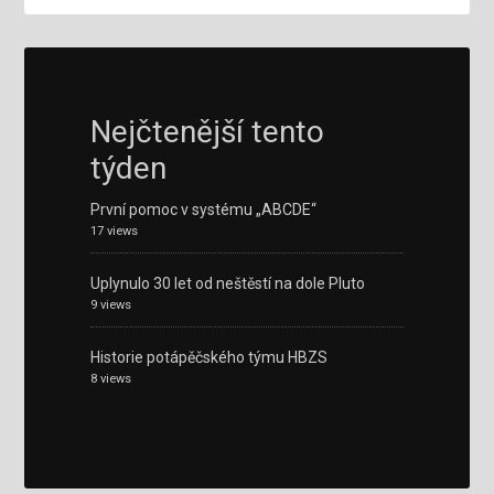
Nejčtenější tento
týden
První pomoc v systému „ABCDE“
17 views
Uplynulo 30 let od neštěstí na dole Pluto
9 views
Historie potápěčského týmu HBZS
8 views