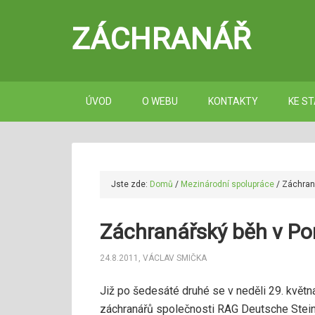
ZÁCHRANÁŘ
ÚVOD
O WEBU
KONTAKTY
KE ST
Jste zde:
Domů
/
Mezinárodní spolupráce
/
Záchraná
Záchranářský běh v Por
24.8.2011
,
VÁCLAV SMIČKA
Již po šedesáté druhé se v neděli 29. květ
záchranářů společnosti RAG Deutsche Steink