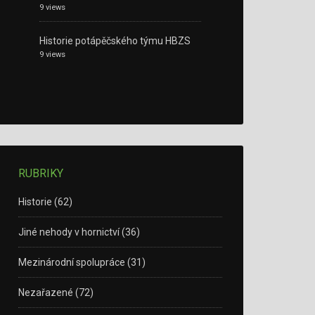
9 views
Historie potápěčského týmu HBZS
9 views
RUBRIKY
Historie
(62)
Jiné nehody v hornictví
(36)
Mezinárodní spolupráce
(31)
Nezařazené
(72)