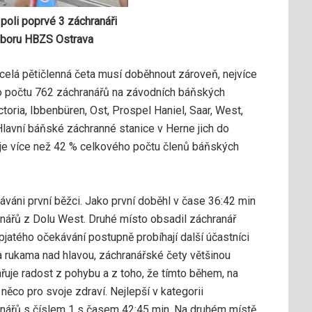
poli poprvé 3 záchranáři
sboru HBZS Ostrava
e celá pětičlenná četa musí doběhnout zároveň, nejvíce
o počtu 762 záchranářů na závodních báňských
toria, Ibbenbüren, Ost, Prospel Haniel, Saar, West,
lavní báňské záchranné stanice v Herne jich do
 je více než 42 % celkového počtu členů báňských
káváni první běžci. Jako první doběhl v čase 36:42 min
anářů z Dolu West. Druhé místo obsadil záchranář
jatého očekávání postupně probíhají další účastníci
 rukama nad hlavou, záchranářské čety většinou
ařuje radost z pohybu a z toho, že tímto během, na
i něco pro svoje zdraví. Nejlepší v kategorii
anářů s číslem 1 s časem 42:45 min. Na druhém místě