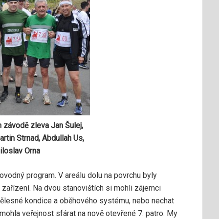
závodě zleva Jan Šulej,
rtin Strnad, Abdullah Us,
iloslav Orna
ovodný program. V areálu dolu na povrchu byly
 zařízení. Na dvou stanovištích si mohli zájemci
 tělesné kondice a oběhového systému, nebo nechat
 mohla veřejnost sfárat na nově otevřené 7. patro. My