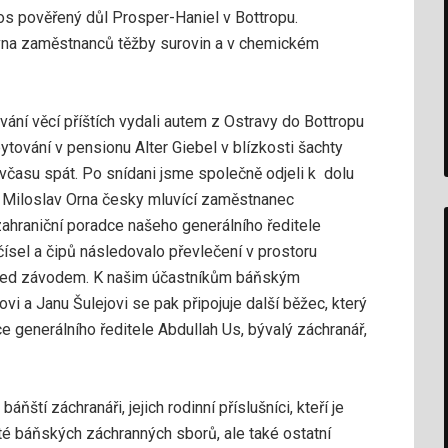
tos pověřený důl Prosper-Haniel v Bottropu.
ovna zaměstnanců těžby surovin a v chemickém
vání věcí příštích vydali autem z Ostravy do Bottropu
ytování v pensionu Alter Giebel v blízkosti šachty
avčasu spát. Po snídani jsme společně odjeli k dolu
ci Miloslav Orna česky mluvící zaměstnanec
ahraniční poradce našeho generálního ředitele
ísel a čipů následovalo převlečení v prostoru
 před závodem. K našim účastníkům báňským
i a Janu Šulejovi se pak připojuje další běžec, který
e generálního ředitele Abdullah Us, bývalý záchranář,
ňští záchranáři, jejich rodinní příslušníci, kteří je
sté báňských záchranných sborů, ale také ostatní