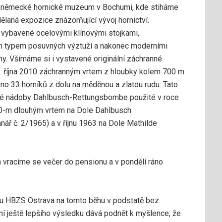
ší německé hornické muzeum v Bochumi, kde stiháme
laná expozice znázorňující vývoj hornictví.
vybavené ocelovými klínovými stojkami,
ním typem posuvných výztuží a nakonec moderními
. Všímáme si i vystavené originální záchranné
3. října 2010 záchranným vrtem z hloubky kolem 700 m
no 33 horníků z dolu na měděnou a zlatou rudu. Tato
né nádoby Dahlbusch-Rettungsbombe použité v roce
40-m dlouhým vrtem na Dole Dahlbusch
nář č. 2/1965) a v říjnu 1963 na Dole Mathilde
vracíme se večer do pensionu a v pondělí ráno
ru HBZS ­Ostrava na tomto běhu v podstatě bez
ení ještě lepšího výsledku dává podnět k myšlence, že