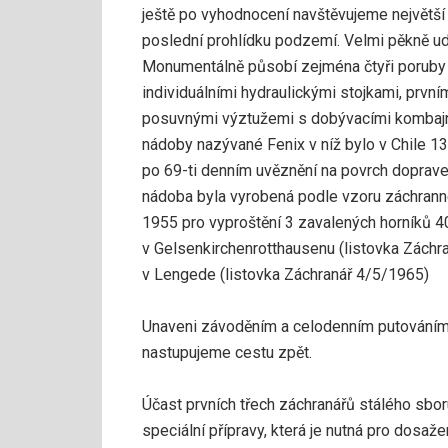
ještě po vyhodnocení navštěvujeme největ
poslední prohlídku podzemí. Velmi pěkně udě
Monumentálně působí zejména čtyři poruby 
individuálními hydraulickými stojkami, prv
posuvnými výztužemi s dobývacími kombajny
nádoby nazývané Fenix v níž bylo v Chile 1
po 69-ti denním uvěznění na povrch doprave
nádoba byla vyrobená podle vzoru záchran
1955 pro vyproštění 3 zavalených horníků 
v Gelsenkirchenrotthausenu (listovka Záchra
v Lengede ­(listovka Záchranář 4/5/1965)
Unaveni závoděním a celodenním putováním 
nastupujeme cestu zpět.
Účast prvních třech záchranářů stálého sbo
speciální přípravy, která je nutná pro dosaž