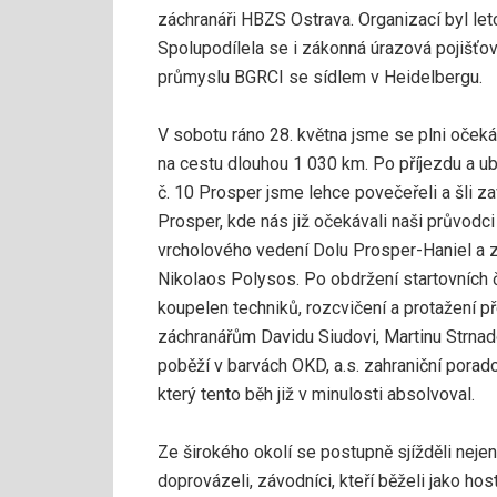
záchranáři HBZS Ostrava.
Organizací byl le
Spolupodílela se i zákonná úrazová pojišť
průmyslu BGRCI se sídlem v Heidelbergu.
V sobotu ráno 28. května jsme se plni očeká
na cestu dlouhou 1 030 km. Po příjezdu a ub
č. 10 Prosper jsme lehce povečeřeli a šli z
Prosper, kde nás již očekávali naši průvod
vrcholového vedení Dolu Prosper-Haniel a z
Nikolaos Polysos. Po obdržení startovních č
koupelen techniků, rozcvičení a protažení
záchranářům Davidu Siudovi, Martinu Strnadov
poběží v barvách OKD, a.s. zahraniční poradc
který tento běh již v minulosti absolvoval.
Ze širokého okolí se postupně sjížděli nejen bá
doprovázeli, závodníci, kteří běželi jako ho