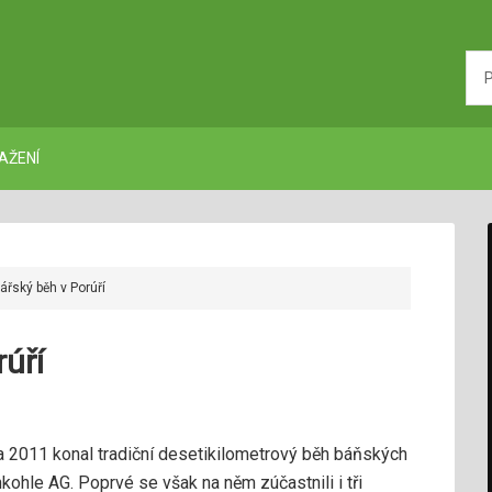
AŽENÍ
řský běh v Porúří
úří
na 2011 konal tradiční desetikilometrový běh báňských
ohle AG. Poprvé se však na něm zúčastnili i tři