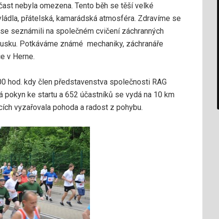
 účast nebyla omezena. Tento běh se těší velké
vládla, přátelská, kamarádská atmosféra. Zdravíme se
 se seznámili na společném cvičení záchranných
kousku. Potkáváme známé mechaniky, záchranáře
e v Herne.
:00 hod. kdy člen představenstva společnosti RAG
 pokyn ke startu a 652 účastníků se vydá na 10 km
jících vyzařovala pohoda a radost z pohybu.