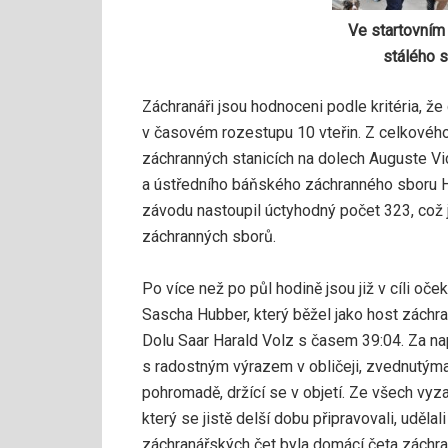
Ve startovním 
stálého 
Záchranáři jsou hodnoceni podle kritéria, ž
v časovém rozestupu 10 vteřin. Z celkovéh
záchranných stanicích na dolech Auguste Vic
a ústředního báňského záchranného sboru H
závodu nastoupil úctyhodný počet 323, což
záchranných sborů.
Po více než po půl hodině jsou již v cíli oče
Sascha Hubber, který běžel jako host záchr
Dolu Saar Harald Volz s časem 39:04. Za nap
s radostným výrazem v obličeji, zvednutýma
pohromadě, držící se v objetí. Ze všech vyz
který se jistě delší dobu připravovali, udělal
záchranářských čet byla domácí četa záchr