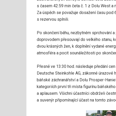
s časem 42:59 min četa č. 1 z Dolu West a n
Za úspěch se považuje dosažení času pod 60
s rezervou splnili.
Po skončení běhu, nezbytném sprchování a 
doprovodem přesouvají do velkého stanu, 
dvou krásných žen, k doplnění vydané energi
atmosféra a pocit sounáležitosti po skonče
Přesně ve 13:30 hod. následuje předání cen
Deutsche Steinkohle AG, zákonné úrazové 
báňské záchranářství a Dolu Prosper-Haniel 
kategoriích první tři místa figurínu báňsk
a aplausem. Všichni účastníci obdrželi čest
a suvenýr připomínající účast na tomto závo