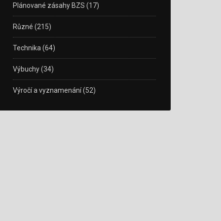
Plánované zásahy BZS
(17)
Různé
(215)
Technika
(64)
Výbuchy
(34)
Výročí a vyznamenání
(52)