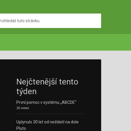
Nejčtenější tento
týden
První pomoc v systému „ABCDE“
20 views
Uplynulo 30 let od neštěstí na dole
Pluto