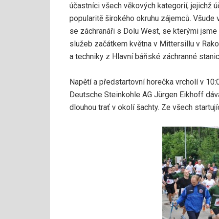
účastníci všech věkových kategorií, jejichž
popularitě širokého okruhu zájemců. Všude 
se záchranáři s Dolu West, se kterými jsme
služeb začátkem května v Mittersillu v Ra
a techniky z Hlavní báňské záchranné stanic
Napětí a předstartovní horečka vrcholí v 10
Deutsche Steinkohle AG Jürgen Eikhoff dává
dlouhou trať v okolí šachty. Ze všech startu