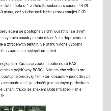
a třetím četa č. 1 z Dolu Ibbenbüren s časem 44:39.
 minut, což všichni naši běžci reprezentující OKD
převlečení se postupně všichni účastníci se svým
kde vyhrává country music s tanečním doprovodem
e a ztracených tekutin. Ve stanu vládne výborná
ném zápolení o nejlepší umístění.
 nejlepším. Zástupci vedení společnosti RAG
hornické pojišťovny BGRCI, Německého výboru pro
postupně předávají těm kteří obsadili v jednotlivých
ého záchranáře a sál je odměňuje mohutným potleskem
né uznání, tričko se znakem Dolu Prosper-Haniel
dě.