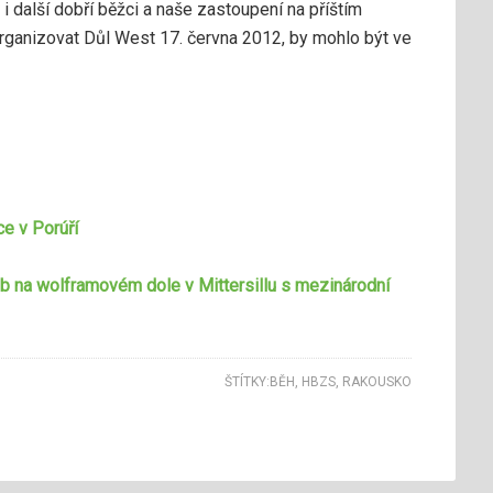
i další dobří běžci a naše zastoupení na příštím
organizovat Důl West 17. června 2012, by mohlo být ve
ce v Porúří
b na wolframovém dole v Mittersillu s mezinárodní
ŠTÍTKY:
BĚH
,
HBZS
,
RAKOUSKO