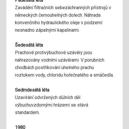
Padesátá léta
Zavádění filtračních sebezáchranných přístrojů v
německých černouhelných dolech. Náhrada
konvenčního hydraulického oleje v podzemí
nesnadno zápalnými kapalinami.
Šedesátá léta
Prachové protivýbuchové uzávěry jsou
nahrazovány vodními uzávěrami. V porubních
chodbách postřikování uhelného prachu
roztokem vody, chloridu hořečnatého a smáčedla.
Sedmdesátá léta
Uzavírání odvržených důlních děl
výbuchuvzdornými hrázemi se stává
standardem.
1980