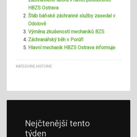
HBZS Ostrava
Štáb báňské záchranné služby zasedal v
Odolově
Výměna zkušeností mechaniků BZS
Záchranářský běh v Porúří
Hlavní mechanik HBZS Ostrava informuje
KATEGORIE:
HISTORIE
Nejčtenější tento
týden