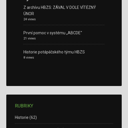
Z archívu HBZS: ZÁVAL V DOLE VÍTĚZNÝ
ÚNOR
24 views
První pomoc v systému „ABCDE“
21 views
Historie potápěčského týmu HBZS
8 views
RUBRIKY
Historie
(62)