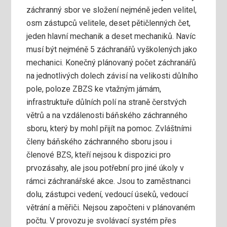
záchranný sbor ve složení nejméně jeden velitel,
osm zástupců velitele, deset pětičlenných čet,
jeden hlavní mechanik a deset mechaniků. Navíc
musí být nejméně 5 záchranářů vyškolených jako
mechanici. Konečný plánovaný počet záchranářů
na jednotlivých dolech závisí na velikosti důlního
pole, poloze ZBZS ke vtažným jámám,
infrastruktuře důlních polí na straně čerstvých
větrů a na vzdálenosti báňského záchranného
sboru, který by mohl přijít na pomoc. Zvláštními
členy báňského záchranného sboru jsou i
členové BZS, kteří nejsou k dispozici pro
prvozásahy, ale jsou potřební pro jiné úkoly v
rámci záchranářské akce. Jsou to zaměstnanci
dolu, zástupci vedení, vedoucí úseků, vedoucí
větrání a měřiči. Nejsou započteni v plánovaném
počtu. V provozu je svolávací systém přes