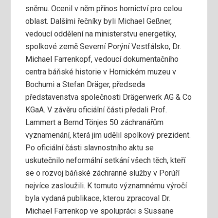
sněmu. Ocenil v něm přínos hornictví pro celou
oblast. Dalšími řečníky byli Michael Geßner,
vedoucí oddělení na ministerstvu energetiky,
spolkové země Severní Porýní Vestfálsko, Dr.
Michael Farrenkopf, vedoucí dokumentačního
centra báňské historie v Hornickém muzeu v
Bochumi a Stefan Dräger, předseda
představenstva společnosti Drägerwerk AG & Co
KGaA. V závěru oficiální části předali Prof.
Lammert a Bernd Tönjes 50 záchranářům
vyznamenání, která jim udělil spolkový prezident.
Po oficiální části slavnostního aktu se
uskutečnilo neformální setkání všech těch, kteří
se o rozvoj báňské záchranné služby v Porúří
nejvíce zasloužili. K tomuto významnému výročí
byla vydaná publikace, kterou zpracoval Dr.
Michael Farrenkop ve spolupráci s Sussane