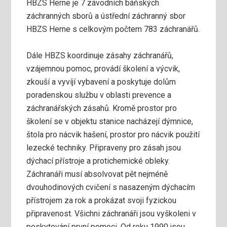
HBZS Herne je 7 závodních báňských
záchranných sborů a ústřední záchranný sbor
HBZS Herne s celkovým počtem 783 záchranářů.
Dále HBZS koordinuje zásahy záchranářů,
vzájemnou pomoc, provádí školení a výcvik,
zkouší a vyvíjí vybavení a poskytuje dolům
poradenskou službu v oblasti prevence a
záchranářských zásahů. Kromě prostor pro
školení se v objektu stanice nacházejí dýmnice,
štola pro nácvik hašení, prostor pro nácvik použití
lezecké techniky. Připraveny pro zásah jsou
dýchací přístroje a protichemické obleky.
Záchranáři musí absolvovat pět nejméně
dvouhodinových cvičení s nasazeným dýchacím
přístrojem za rok a prokázat svoji fyzickou
připravenost. Všichni záchranáři jsou vyškoleni v
poskytování první pomoci. Od roku 1990 jsou