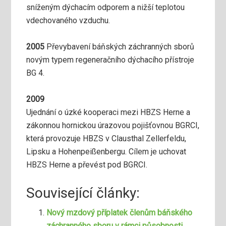
sníženým dýchacím odporem a nižší teplotou
vdechovaného vzduchu.
2005
Převybavení báňských záchranných sborů
novým typem regeneračního dýchacího přístroje
BG 4.
2009
Ujednání o úzké kooperaci mezi HBZS Herne a
zákonnou hornickou úrazovou pojišťovnou BGRCI,
která provozuje HBZS v Clausthal Zellerfeldu,
Lipsku a Hohenpeißenbergu. Cílem je uchovat
HBZS Herne a převést pod BGRCI.
Související články:
Nový mzdový příplatek členům báňského
záchranného sboru v rámci působnosti