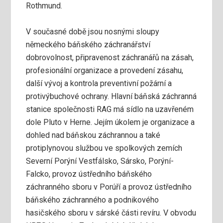
Rothmund.
V současné době jsou nosnými sloupy
německého báňského záchranářství
dobrovolnost, připravenost záchranářů na zásah,
profesionální organizace a provedení zásahu,
další vývoj a kontrola preventivní požární a
protivýbuchové ochrany. Hlavní báňská záchranná
stanice společnosti RAG má sídlo na uzavřeném
dole Pluto v Herne. Jejím úkolem je organizace a
dohled nad báňskou záchrannou a také
protiplynovou službou ve spolkových zemích
Severní Porýní Vestfálsko, Sársko, Porýní-
Falcko, provoz ústředního báňského
záchranného sboru v Porúří a provoz ústředního
báňského záchranného a podnikového
hasičského sboru v sárské části revíru. V obvodu