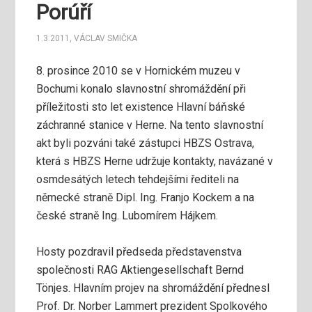
Porúří
1.3.2011
,
VÁCLAV SMIČKA
8. prosince 2010 se v Hornickém muzeu v
Bochumi konalo slavnostní shromáždění při
příležitosti sto let existence Hlavní báňské
záchranné stanice v Herne. Na tento slavnostní
akt byli pozváni také zástupci HBZS Ostrava,
která s HBZS Herne udržuje kontakty, navázané v
osmdesátých letech tehdejšími řediteli na
německé straně Dipl. Ing. Franjo Kockem a na
české straně Ing. Lubomírem Hájkem.
Hosty pozdravil předseda představenstva
společnosti RAG Aktiengesellschaft Bernd
Tönjes. Hlavním projev na shromáždění přednesl
Prof. Dr. Norber Lammert prezident Spolkového