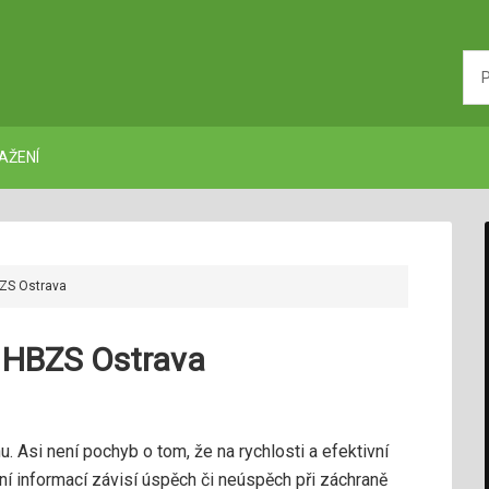
AŽENÍ
ZS Ostrava
 HBZS Ostrava
. Asi není pochyb o tom, že na rychlosti a efektivní
í informací závisí úspěch či neúspěch při záchraně