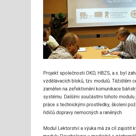
Projekt společnosti OKD, HBZS, a.s. byl zahá
vzdělávacích bloků, tzv. modulů. Těžištěm c
zaměřen na zefektivnění komunikace báňský
systému. Dalšími součástmi tohoto modulu j
práce s technickými prostředky, školení pož
řidičů dopravy nemocných a raněných.
Modul Lektorství a výuka má za cíl zajistit 