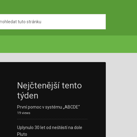
Nejčtenější tento
týden
První pomoc v systému „ABCDE“
19 views
Uplynulo 30 let od neštěstí na dole
Pluto