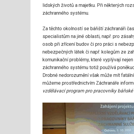
lidských životů a majetku. Při některých roz
záchranného systému.
Za těchto okolností se báňští záchranáři ča
specialistům na jiné oblasti, např. pro zás
osob při zřícení budov či pro práci s nebez
nebezpečných látek či např. kolegům ze zahr
komunikační problémy, které vyplývají neje
záchranného systému totiž používá poněkud o
Drobné nedorozumění však může mít fatální n
můžeme prostřednictvím Záchranáře informov
vzdělávací program pro pracovníky báňské