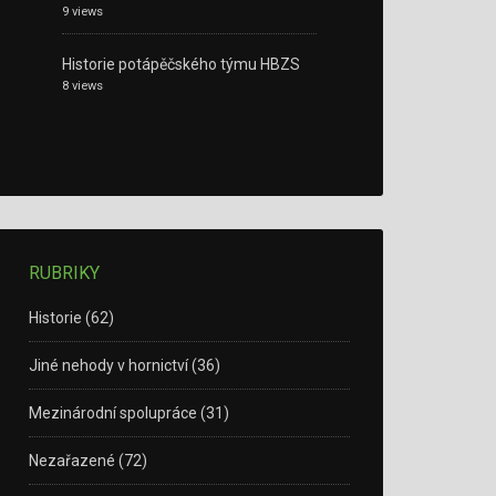
9 views
Historie potápěčského týmu HBZS
8 views
RUBRIKY
Historie
(62)
Jiné nehody v hornictví
(36)
Mezinárodní spolupráce
(31)
Nezařazené
(72)