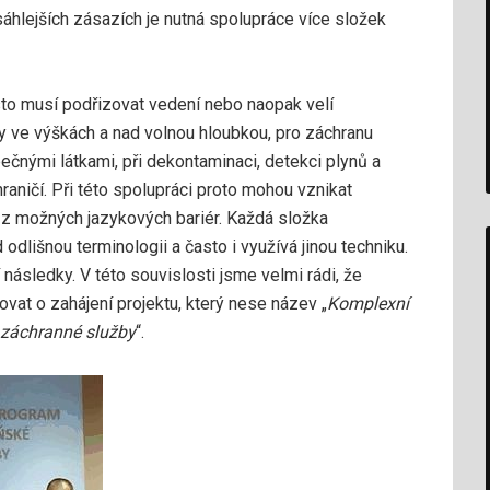
sáhlejších zásazích je nutná spolupráce více složek
sto musí podřizovat vedení nebo naopak velí
ahy ve výškách a nad volnou hloubkou, pro záchranu
pečnými látkami, při dekontaminaci, detekci plynů a
aničí. Při této spolupráci proto mohou vznikat
n z možných jazykových bariér. Každá složka
dlišnou terminologii a často i využívá jinou techniku.
ásledky. V této souvislosti jsme velmi rádi, že
at o zahájení projektu, který nese název „
Komplexní
 záchranné služby
“.