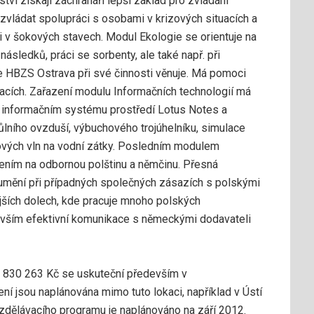
ví získají záchranáři lepší základ pro zvládání
 zvládat spolupráci s osobami v krizových situacích a
 v šokových stavech. Modul Ekologie se orientuje na
následků, práci se sorbenty, ale také např. při
 se HBZS Ostrava při své činnosti věnuje. Má pomoci
racích. Zařazení modulu Informačních technologií má
t v informačním systému prostředí Lotus Notes a
ůlního ovzduší, výbuchového trojúhelníku, simulace
ových vln na vodní zátky. Posledním modulem
ením na odbornou polštinu a němčinu. Přesná
zumění při případných společných zásazích s polskými
ejších dolech, kde pracuje mnoho polských
vším efektivní komunikace s německými dodavateli
 830 263 Kč se uskuteční především v
í jsou naplánována mimo tuto lokaci, například v Ústí
zdělávacího programu je naplánováno na září 2012.