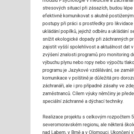
modulu Psychologie v medicíně a záchranářst
stresových situací při zásazích, budou lépe
efektivně komunikovat s akutně postiženými
postupy při práci s prostředky pro likvidace 
ukládání popílků, jejichž odběru a ukládání
snížit ekologické dopady při záchranných p
zajistit vyšší spolehlivost a aktuálnost da
zvýšení znalosti programů pro monitoring d
výbuchu plynu nebo ropy nebo výpočtu tlak
programu je Jazykové vzdělávání, se zaměř
komunikace v polštině je důležitá pro doro
záchranáři, ale i pro případné zásahy ve zd
zaměstnanců. Cílem výuky němčiny je přede
speciální záchranné a dýchací techniky.
Realizace projektu s celkovým rozpočtem 5
severomoravském regionu, ale některá školen
nad Labem, v Brně a v Olomouci. Ukončení v