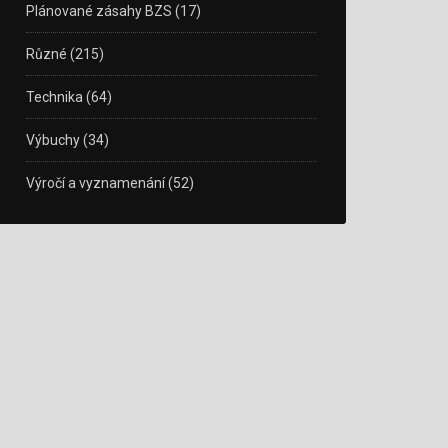
Plánované zásahy BZS
(17)
Různé
(215)
Technika
(64)
Výbuchy
(34)
Výročí a vyznamenání
(52)