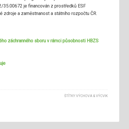
02/35.00672 je financován z prostředků ESF
é zdroje a zaměstnanost a státního rozpočtu ČR.
ého záchranného sboru v rámci působnosti HBZS
uje
ŠTÍTKY:
VÝCHOVA & VÝCVIK