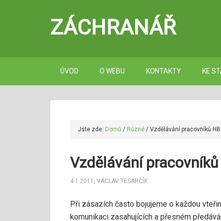
ZÁCHRANÁŘ
ÚVOD
O WEBU
KONTAKTY
KE ST
Jste zde:
Domů
/
Různé
/
Vzdělávání pracovníků HB
Vzdělávání pracovníků
4.1.2011
,
VÁCLAV TESARČÍK
Při zásazích často bojujeme o každou vteřinu
komunikaci zasahujících a přesném předáván