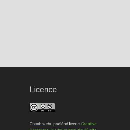
Licence
Obsah webu podléhá licenci
Creative