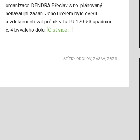
organizace DENDRA Břeclav s r.o. plánovaný
nehavarijní zásah. Jeho účelem bylo ověřit
a zdokumentovat průnik vrtu LU 170-53 úpadnicí
č. 4 bývalého dolu.
[Číst více …]
ŠTÍTKY:
ODOLOV
,
ZÁSAH
,
ZBZS