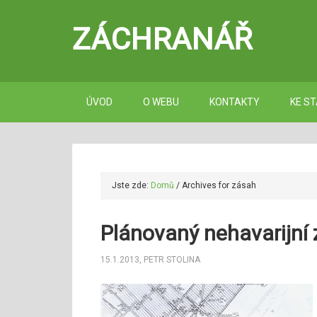
ZÁCHRANÁŘ
ÚVOD
O WEBU
KONTAKTY
KE ST
Jste zde:
Domů
/
Archives for zásah
Plánovaný nehavarijní 
15.1.2013
,
PETR STOLINA