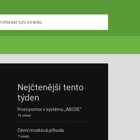
Nejčtenější tento
týden
První pomoc v systému „ABCDE“
16 views
Cévní mozková příhoda
7 views