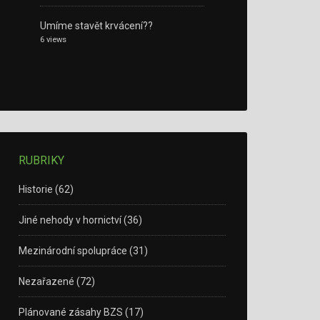
Umíme stavět krvácení??
6 views
RUBRIKY
Historie
(62)
Jiné nehody v hornictví
(36)
Mezinárodní spolupráce
(31)
Nezařazené
(72)
Plánované zásahy BZS
(17)