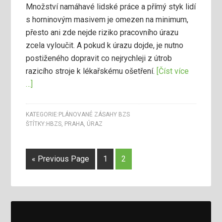
Množství namáhavé lidské práce a přímý styk lidí
s horninovým masivem je omezen na minimum,
přesto ani zde nejde riziko pracovního úrazu
zcela vyloučit. A pokud k úrazu dojde, je nutno
postiženého dopravit co nejrychleji z útrob
razicího stroje k lékařskému ošetření.
[Číst více
…]
KATEGORIE:
PLÁNOVANÉ ZÁSAHY BZS
ŠTÍTKY:
HBZS
,
PRAHA
,
ÚRAZ
« Previous Page
1
2