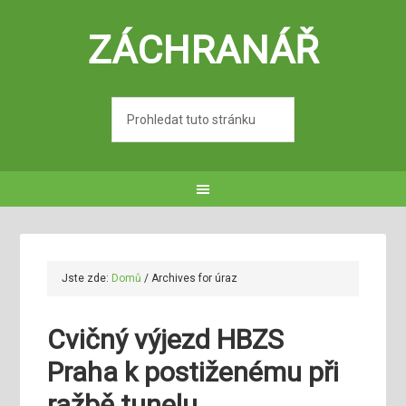
ZÁCHRANÁŘ
Jste zde:
Domů
/
Archives for úraz
Cvičný výjezd HBZS
Praha k postiženému při
ražbě tunelu