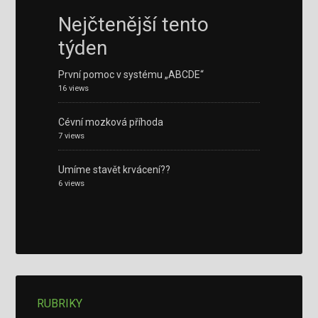
Nejčtenější tento
týden
První pomoc v systému „ABCDE“
16 views
Cévní mozková příhoda
7 views
Umíme stavět krvácení??
6 views
RUBRIKY