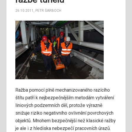
26.10.2011
,
PETR ŠARBOCH
Ražba pomocí plně mechanizovaného razícího
štítu patří k nejbezpečnějším metodám vytváření
liniových podzemních děl, protože výrazně
snižuje riziko negativního ovlivnění povrchových
objektů. Mnohem bezpečnější než klasické ražby
je ale i z hlediska nebezpečí pracovních úrazů.