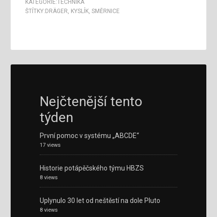
KATEGORIE:
TECHNIKA
ŠTÍTKY:
DRÄGER
,
KYSLÍK
,
SMĚRNICE
Nejčtenější tento
týden
První pomoc v systému „ABCDE“
17 views
Historie potápěčského týmu HBZS
8 views
Uplynulo 30 let od neštěstí na dole Pluto
8 views