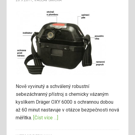
20.9.2011
,
VÁCLAV SMIČKA
Nově vyvinutý a schválený robustní
sebezáchranný přístroj s chemicky vázaným
kyslíkem Dräger OXY 6000 s ochrannou dobou
až 60 minut nastavuje v otázce bezpečnosti nová
měřítka.
[Číst více …]