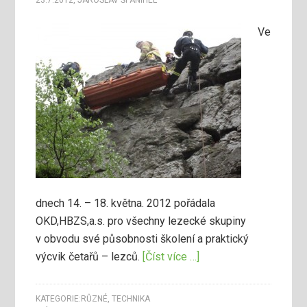
23.7.2012
,
JAROSLAV ŠPANIHEL
Ve
dnech 14. – 18. května. 2012 pořádala
OKD,HBZS,a.s. pro všechny lezecké skupiny
v obvodu své působnosti školení a praktický
výcvik četařů – lezců.
[Číst více …]
KATEGORIE:
RŮZNÉ
,
TECHNIKA