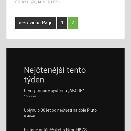
ŠTÍTKY:
HBZS
,
KOMET
,
LEZCI
« Previous Page
1
2
Nejčtenější tento
týden
První pomoc v systému „ABCDE“
15 views
Uplynulo 30 let od neštěstí na dole Pluto
8 views
Historie potápěčského týmu HBZS