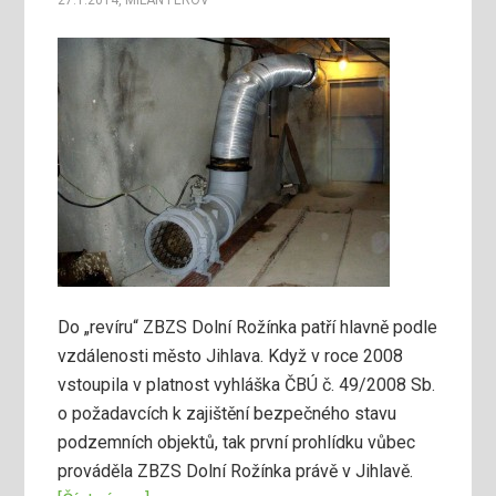
27.1.2014
,
MILAN FEROV
Do „revíru“ ZBZS Dolní Rožínka patří hlavně podle
vzdálenosti město Jihlava. Když v roce 2008
vstoupila v platnost vyhláška ČBÚ č. 49/2008 Sb.
o požadavcích k zajištění bezpečného stavu
podzemních objektů, tak první prohlídku vůbec
prováděla ZBZS Dolní Rožínka právě v Jihlavě.