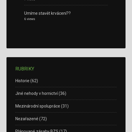
Umíme stavět krvácení??
6 views
RUBRIKY
Historie
(62)
Jiné nehody v hornictví
(36)
Mezinárodní spolupráce
(31)
Nezařazené
(72)
Plánované zásahy BZS
(17)