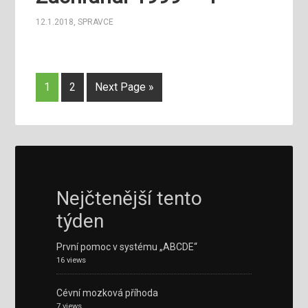
12.1.2018
,
SPRAVCE
1
2
Next Page »
Nejčtenější tento
týden
První pomoc v systému „ABCDE“
16 views
Cévní mozková příhoda
7 views