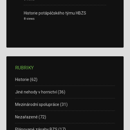
Historie potápěčského týmu HBZS
8 views
RUBRIKY
Historie
(62)
Jiné nehody v hornictví
(36)
Mezinárodní spolupráce
(31)
Nezařazené
(72)
Plánované zásahy BZS
(17)