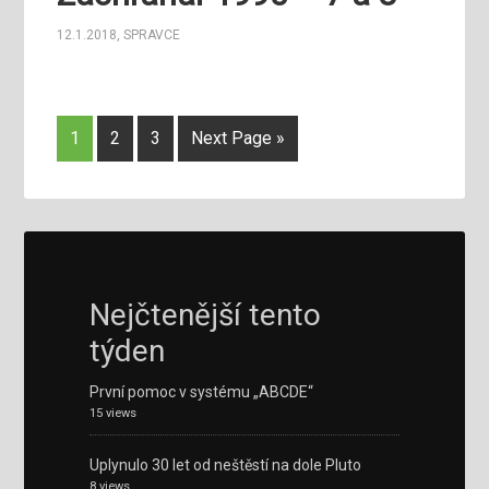
12.1.2018
,
SPRAVCE
1
2
3
Next Page »
Nejčtenější tento
týden
První pomoc v systému „ABCDE“
15 views
Uplynulo 30 let od neštěstí na dole Pluto
8 views