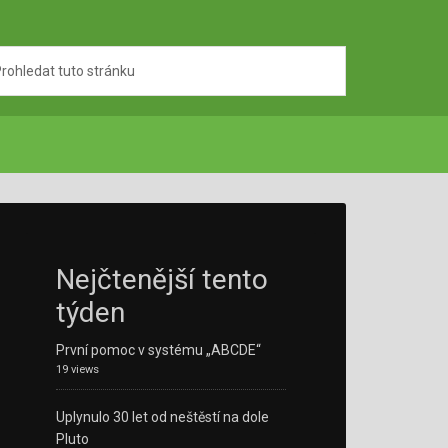
Nejčtenější tento
týden
První pomoc v systému „ABCDE“
19 views
Uplynulo 30 let od neštěstí na dole
Pluto