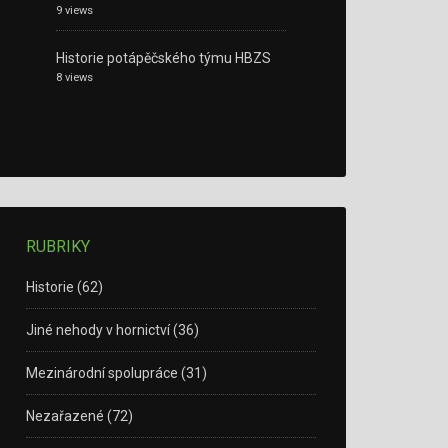
9 views
Historie potápěčského týmu HBZS
8 views
RUBRIKY
Historie
(62)
Jiné nehody v hornictví
(36)
Mezinárodní spolupráce
(31)
Nezařazené
(72)