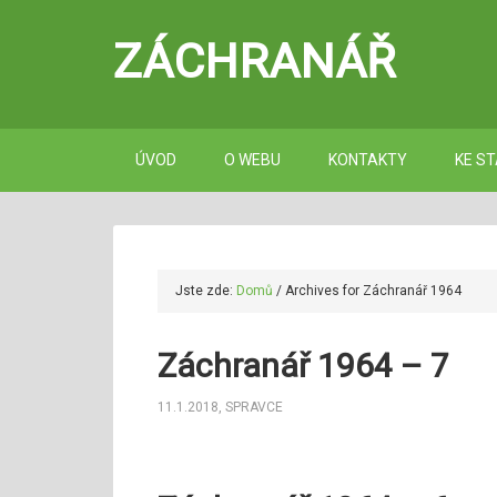
ZÁCHRANÁŘ
ÚVOD
O WEBU
KONTAKTY
KE ST
Jste zde:
Domů
/
Archives for Záchranář 1964
Záchranář 1964 – 7
11.1.2018
,
SPRAVCE