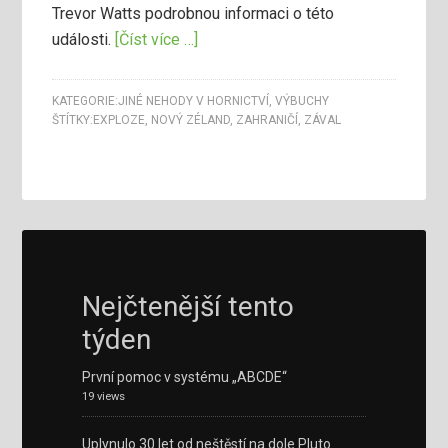
Trevor Watts podrobnou informaci o této
události.
[Číst více …]
KATEGORIE:
JINÉ NEHODY V HORNICTVÍ
,
VÝBUCHY
ŠTÍTKY:
EXPLOZE
,
NOVÝ ZÉLAND
,
ZAHRANIČÍ
,
ZÁVAL
Nejčtenější tento
týden
První pomoc v systému „ABCDE“
19 views
Uplynulo 30 let od neštěstí na dole Pluto