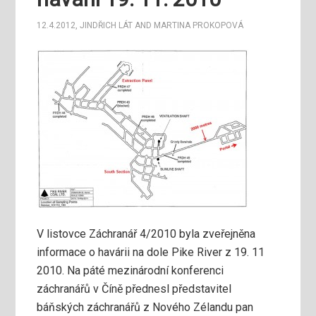
12.4.2012
,
JINDŘICH LÁT
AND
MARTINA PROKOPOVÁ
V listovce Záchranář 4/2010 byla zveřejněna
informace o havárii na dole Pike River z 19. 11
2010. Na páté mezinárodní konferenci
záchranářů v Číně přednesl představitel
báňských záchranářů z Nového Zélandu pan