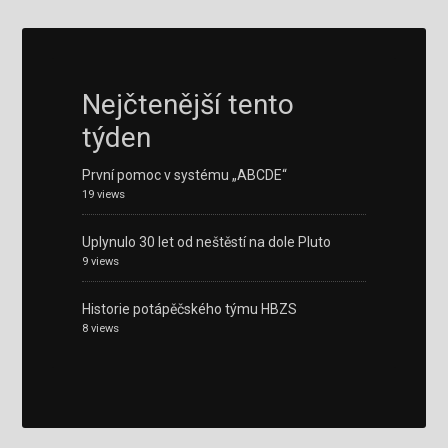
Nejčtenější tento
týden
První pomoc v systému „ABCDE“
19 views
Uplynulo 30 let od neštěstí na dole Pluto
9 views
Historie potápěčského týmu HBZS
8 views