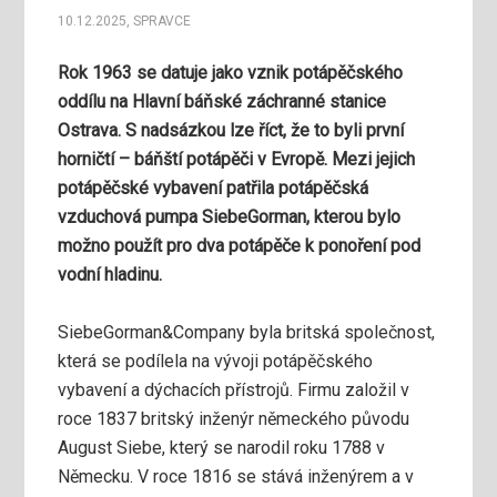
10.12.2025
,
SPRAVCE
Rok 1963 se datuje jako vznik potápěčského
oddílu na Hlavní báňské záchranné stanice
Ostrava. S nadsázkou lze říct, že to byli první
horničtí – báňští potápěči v Evropě. Mezi jejich
potápěčské vybavení patřila potápěčská
vzduchová pumpa SiebeGorman, kterou bylo
možno použít pro dva potápěče k ponoření pod
vodní hladinu.
SiebeGorman&Company byla britská společnost,
která se podílela na vývoji potápěčského
vybavení a dýchacích přístrojů. Firmu založil v
roce 1837 britský inženýr německého původu
August Siebe, který se narodil roku 1788 v
Německu. V roce 1816 se stává inženýrem a v