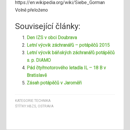
https://en.wikipedia.org/wiki/Siebe_Gorman
Volně přeloženo
Související články:
Den IZS v obci Doubrava
Letní výcvik záchranářů – potápěčů 2015
Letní výcvik báňských záchranářů potápěčů
s. p. DIAMO
Pád čtyřmotorového letadla IL – 18 B v
Bratislavě
Zásah potápěčů v Jaroměři
KATEGORIE:
TECHNIKA
ŠTÍTKY:
HBZS
,
OSTRAVA