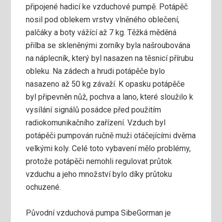
připojené hadicí ke vzduchové pumpě. Potápěč
nosil pod oblekem vrstvy vlněného oblečení,
palčáky a boty vážící až 7 kg. Těžká měděná
přilba se skleněnými zorníky byla našroubována
na náplecník, který byl nasazen na těsnicí přírubu
obleku. Na zádech a hrudi potápěče bylo
nasazeno až 50 kg závaží. K opasku potápěče
byl připevněn nůž, pochva a lano, které sloužilo k
vysílání signálů posádce před použitím
radiokomunikačního zařízení. Vzduch byl
potápěči pumpován ručně muži otáčejícími dvěma
velkými koly. Celé toto vybavení mělo problémy,
protože potápěči nemohli regulovat průtok
vzduchu a jeho množství bylo díky průtoku
ochuzené.
Původní vzduchová pumpa SibeGorman je