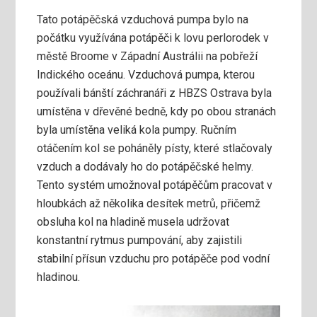
Tato potápěčská vzduchová pumpa bylo na
počátku využívána potápěči k lovu perlorodek v
městě Broome v Západní Austrálii na pobřeží
Indického oceánu. Vzduchová pumpa, kterou
používali bánští záchranáři z HBZS Ostrava byla
umístěna v dřevěné bedně, kdy po obou stranách
byla umístěna veliká kola pumpy. Ručním
otáčením kol se poháněly písty, které stlačovaly
vzduch a dodávaly ho do potápěčské helmy.
Tento systém umožnoval potápěčům pracovat v
hloubkách až několika desítek metrů, přičemž
obsluha kol na hladině musela udržovat
konstantní rytmus pumpování, aby zajistili
stabilní přísun vzduchu pro potápěče pod vodní
hladinou.