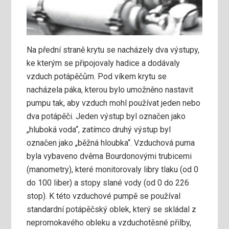
Na přední straně krytu se nacházely dva výstupy,
ke kterým se připojovaly hadice a dodávaly
vzduch potápěčům. Pod víkem krytu se
nacházela páka, kterou bylo umožněno nastavit
pumpu tak, aby vzduch mohl používat jeden nebo
dva potápěči. Jeden výstup byl označen jako
„hluboká voda“, zatímco druhý výstup byl
označen jako „běžná hloubka“. Vzduchová puma
byla vybaveno dvěma Bourdonovými trubicemi
(manometry), které monitorovaly libry tlaku (od 0
do 100 liber) a stopy slané vody (od 0 do 226
stop). K této vzduchové pumpě se používal
standardní potápěčský oblek, který se skládal z
nepromokavého obleku a vzduchotěsné přilby,