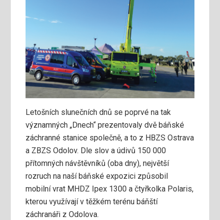
Letošních slunečních dnů se poprvé na tak
významných „Dnech“ prezentovaly dvě báňské
záchranné stanice společně, a to z HBZS Ostrava
a ZBZS Odolov. Dle slov a údivů 150 000
přítomných návštěvníků (oba dny), největší
rozruch na naší báňské expozici způsobil
mobilní vrat MHDZ Ipex 1300 a čtyřkolka Polaris,
kterou využívají v těžkém terénu báňští
záchranáři z Odolova.