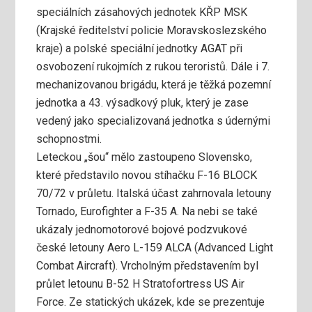
speciálních zásahových jednotek KŘP MSK
(Krajské ředitelství policie Moravskoslezského
kraje) a polské speciální jednotky AGAT při
osvobození rukojmích z rukou teroristů. Dále i 7.
mechanizovanou brigádu, která je těžká pozemní
jednotka a 43. výsadkový pluk, který je zase
vedený jako specializovaná jednotka s údernými
schopnostmi.
Leteckou „šou“ mělo zastoupeno Slovensko,
které představilo novou stíhačku F-16 BLOCK
70/72 v průletu. Italská účast zahrnovala letouny
Tornado, Eurofighter a F-35 A. Na nebi se také
ukázaly jednomotorové bojové podzvukové
české letouny Aero L-159 ALCA (Advanced Light
Combat Aircraft). Vrcholným představením byl
průlet letounu B-52 H Stratofortress US Air
Force. Ze statických ukázek, kde se prezentuje