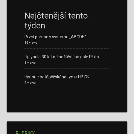
Nejčtenější tento
týden
První pomoc v systému „ABCDE“
16 views
Uplynulo 30 let od neštěstí na dole Pluto
8 views
Historie potápěčského týmu HBZS
7 views
RUBRIKY