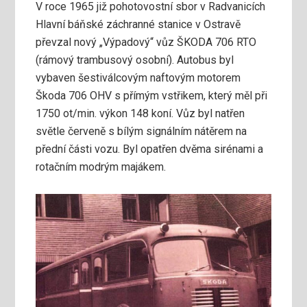
V roce 1965 již pohotovostní sbor v Radvanicích
Hlavní báňské záchranné stanice v Ostravě
převzal nový „Výpadový“ vůz ŠKODA 706 RTO
(rámový trambusový osobní). Autobus byl
vybaven šestiválcovým naftovým motorem
Škoda 706 OHV s přímým vstřikem, který měl při
1750 ot/min. výkon 148 koní. Vůz byl natřen
světle červeně s bílým signálním nátěrem na
přední části vozu. Byl opatřen dvěma sirénami a
rotačním modrým majákem.