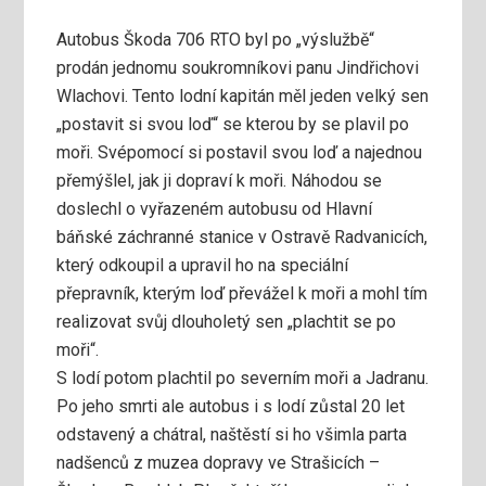
Autobus Škoda 706 RTO byl po „výslužbě“
prodán jednomu soukromníkovi panu Jindřichovi
Wlachovi. Tento lodní kapitán měl jeden velký sen
„postavit si svou loď“ se kterou by se plavil po
moři. Svépomocí si postavil svou loď a najednou
přemýšlel, jak ji dopraví k moři. Náhodou se
doslechl o vyřazeném autobusu od Hlavní
báňské záchranné stanice v Ostravě Radvanicích,
který odkoupil a upravil ho na speciální
přepravník, kterým loď převážel k moři a mohl tím
realizovat svůj dlouholetý sen „plachtit se po
moři“.
S lodí potom plachtil po severním moři a Jadranu.
Po jeho smrti ale autobus i s lodí zůstal 20 let
odstavený a chátral, naštěstí si ho všimla parta
nadšenců z muzea dopravy ve Strašicích –