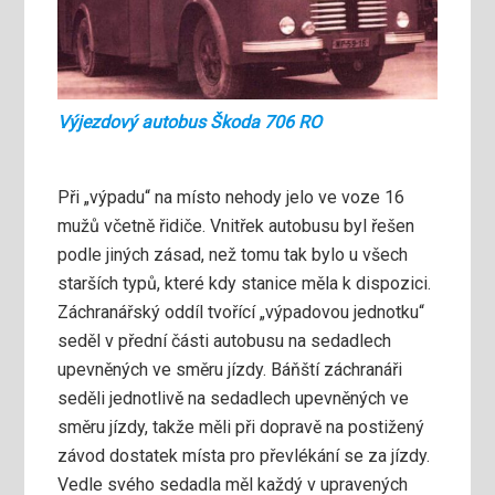
Výjezdový autobus Škoda 706 RO
Při „výpadu“ na místo nehody jelo ve voze 16
mužů včetně řidiče. Vnitřek autobusu byl řešen
podle jiných zásad, než tomu tak bylo u všech
starších typů, které kdy stanice měla k dispozici.
Záchranářský oddíl tvořící „výpadovou jednotku“
seděl v přední části autobusu na sedadlech
upevněných ve směru jízdy. Báňští záchranáři
seděli jednotlivě na sedadlech upevněných ve
směru jízdy, takže měli při dopravě na postižený
závod dostatek místa pro převlékání se za jízdy.
Vedle svého sedadla měl každý v upravených