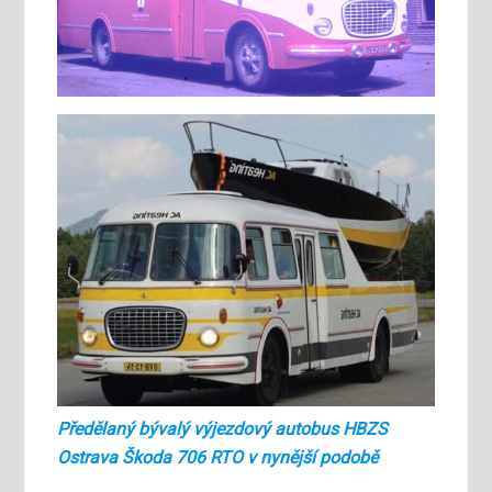
Předělaný bývalý výjezdový autobus HBZS
Ostrava Škoda 706 RTO v nynější podobě