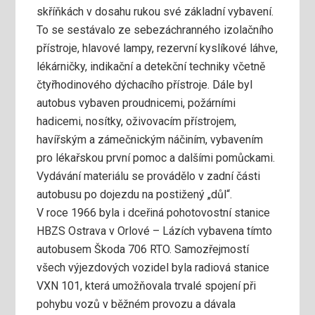
skříňkách v dosahu rukou své základní vybavení.
To se sestávalo ze sebezáchranného izolačního
přístroje, hlavové lampy, rezervní kyslíkové láhve,
lékárničky, indikační a detekční techniky včetně
čtyřhodinového dýchacího přístroje. Dále byl
autobus vybaven proudnicemi, požárními
hadicemi, nosítky, oživovacím přístrojem,
havířským a zámečnickým náčiním, vybavením
pro lékařskou první pomoc a dalšími pomůckami.
Vydávání materiálu se provádělo v zadní části
autobusu po dojezdu na postižený „důl“.
V roce 1966 byla i dceřiná pohotovostní stanice
HBZS Ostrava v Orlové – Lázích vybavena tímto
autobusem Škoda 706 RTO. Samozřejmostí
všech výjezdových vozidel byla radiová stanice
VXN 101, která umožňovala trvalé spojení při
pohybu vozů v běžném provozu a dávala