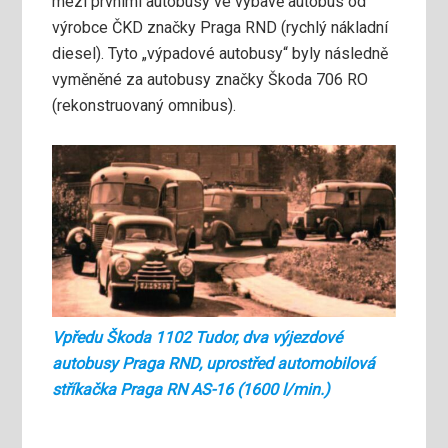
mezi prvními autobusy ve výbavě autobus od
výrobce ČKD značky Praga RND (rychlý nákladní
diesel). Tyto „výpadové autobusy“ byly následně
vyměněné za autobusy značky Škoda 706 RO
(rekonstruovaný omnibus).
Vpředu Škoda 1102 Tudor, dva výjezdové
autobusy Praga RND, uprostřed automobilová
stříkačka Praga RN AS-16 (1600 l/min.)