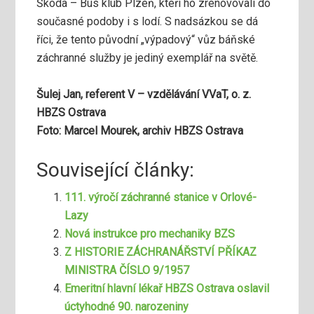
Škoda – Bus klub Plzeň, kteří ho zrenovovali do
současné podoby i s lodí. S nadsázkou se dá
říci, že tento původní „výpadový“ vůz báňské
záchranné služby je jediný exemplář na světě.
Šulej Jan, referent V – vzdělávání VVaT, o. z.
HBZS Ostrava
Foto: Marcel Mourek, archiv HBZS Ostrava
Související články:
111. výročí záchranné stanice v Orlové-
Lazy
Nová instrukce pro mechaniky BZS
Z HISTORIE ZÁCHRANÁŘSTVÍ PŘÍKAZ
MINISTRA ČÍSLO 9/1957
Emeritní hlavní lékař HBZS Ostrava oslavil
úctyhodné 90. narozeniny