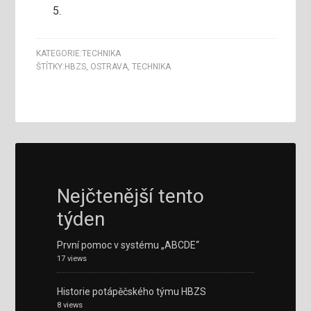
KATEGORIE:
TECHNIKA
ŠTÍTKY:
HBZS
,
OSTRAVA
,
TECHNIKA
Nejčtenější tento
týden
První pomoc v systému „ABCDE“
17 views
Historie potápěčského týmu HBZS
8 views