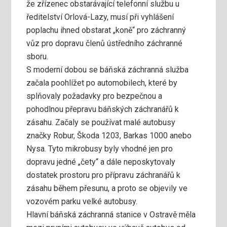
že zřízenec obstarávající telefonní službu u
ředitelství Orlová-Lazy, musí při vyhlášení
poplachu ihned obstarat „koně“ pro záchranný
vůz pro dopravu členů ústředního záchranné
sboru.
S moderní dobou se báňská záchranná služba
začala poohlížet po automobilech, které by
splňovaly požadavky pro bezpečnou a
pohodlnou přepravu báňských záchranářů k
zásahu. Začaly se používat malé autobusy
značky Robur, Škoda 1203, Barkas 1000 anebo
Nysa. Tyto mikrobusy byly vhodné jen pro
dopravu jedné „čety“ a dále neposkytovaly
dostatek prostoru pro přípravu záchranářů k
zásahu během přesunu, a proto se objevily ve
vozovém parku velké autobusy.
Hlavní báňská záchranná stanice v Ostravě měla