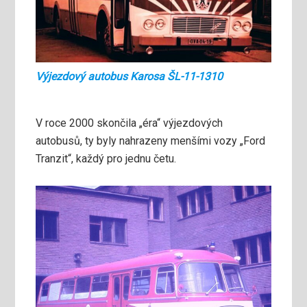
Výjezdový autobus Karosa ŠL-11-1310
V roce 2000 skončila „éra“ výjezdových
autobusů, ty byly nahrazeny menšími vozy „Ford
Tranzit“, každý pro jednu četu.