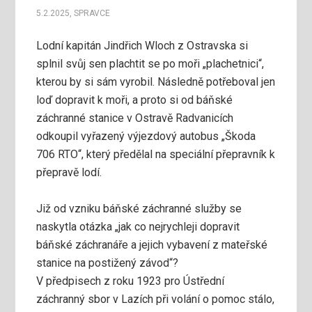
5.2.2025
,
SPRAVCE
Lodní kapitán Jindřich Wloch z Ostravska si
splnil svůj sen plachtit se po moři „plachetnici“,
kterou by si sám vyrobil. Následně potřeboval jen
loď dopravit k moři, a proto si od báňské
záchranné stanice v Ostravě Radvanicích
odkoupil vyřazený výjezdový autobus „Škoda
706 RTO“, který předělal na speciální přepravník k
přepravě lodí.
Již od vzniku báňské záchranné služby se
naskytla otázka „jak co nejrychleji dopravit
báňské záchranáře a jejich vybavení z mateřské
stanice na postižený závod“?
V předpisech z roku 1923 pro Ústřední
záchranný sbor v Lazích při volání o pomoc stálo,