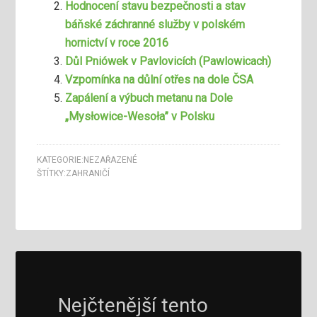
Hodnocení stavu bezpečnosti a stav
báňské záchranné služby v polském
hornictví v roce 2016
Důl Pniówek v Pavlovicích (Pawlowicach)
Vzpomínka na důlní otřes na dole ČSA
Zapálení a výbuch metanu na Dole
„Mysłowice-Wesoła” v Polsku
KATEGORIE:
NEZAŘAZENÉ
ŠTÍTKY:
ZAHRANIČÍ
Nejčtenější tento