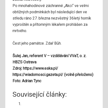
Po mnohahodinové záchranné „Akci“ ve velmi
obtížných podmínkách byl následující den ve
středu ráno 27. března nezvěstný 36letý horník
vyproštěn a přítomným lékařem prohlášen za
mrtvého.
Čest jeho památce. Zdař Bůh.
Šulej Jan, referent V – vzdělávání VVaT, o. z.
HBZS Ostrava
Zdroj: https://www.eska.pl/
https://wiadomosci.gazeta.pl/ (volně přeloženo)
Foto: Adrian Tync
Související články: