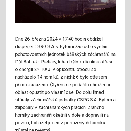
Dne 26. března 2024 v 17:40 hodin obdržel
dispečer CSRG S.A. v Bytomi žádost o vyslání
pohotovostních jednotek báňských záchranářů na
Důl Bobrek- Piekary, kde došlo k důlnímu otřesu
o energii 2× 10⁶J. V epicentru otřesu se
nacházelo 14 horníků, z nichž 6 bylo otřesem
přímo zasaženo. Čtyřem se podařilo ohroženou
oblast opustit po vlastní ose. Do dolu ihned
sfáraly záchranářské jednotky CSRG S.A. Bytom a
započaly v záchranářských pracích. Zraněné
horníky záchranáři ošetřili v dole a dopravili na
povrch, bohužel jeden z postižených horníků
zůstal nezvěstný.