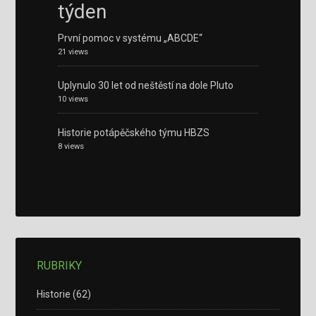
týden
První pomoc v systému „ABCDE“
21 views
Uplynulo 30 let od neštěstí na dole Pluto
10 views
Historie potápěčského týmu HBZS
8 views
RUBRIKY
Historie
(62)