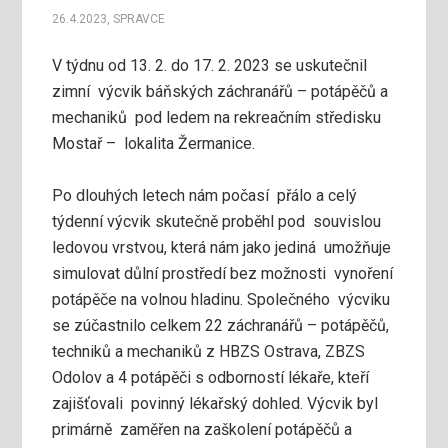
26.4.2023
,
SPRAVCE
V týdnu od 13. 2. do 17. 2. 2023 se uskutečnil
zimní výcvik báňských záchranářů – potápěčů a
mechaniků pod ledem na rekreačním středisku
Mostař – lokalita Žermanice.
Po dlouhých letech nám počasí přálo a celý
týdenní výcvik skutečně proběhl pod souvislou
ledovou vrstvou, která nám jako jediná umožňuje
simulovat důlní prostředí bez možnosti vynoření
potápěče na volnou hladinu. Společného výcviku
se zúčastnilo celkem 22 záchranářů – potápěčů,
techniků a mechaniků z HBZS Ostrava, ZBZS
Odolov a 4 potápěči s odborností lékaře, kteří
zajišťovali povinný lékařský dohled. Výcvik byl
primárně zaměřen na zaškolení potápěčů a