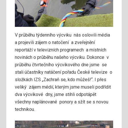
V průběhu týdenního výcviku nás oslovili média
a projevili zájem o natočení a zveřejnění
reportáží v televizních programech a místních
novinách o průběhu našeho výcviku. Dokonce v
průběhu čtvrtečního výcvikového dne jsme se
stali účastníky natáčení pořadu České televize o
složkách IZS „Zachraň se, kdo můžeš!“. I přes
veliký zájem médií, kterým jsme museli podřídit
dva výcvikové dny, jsme stihli odpotápět
všechny naplánované ponory a sžít se s novou
technikou.