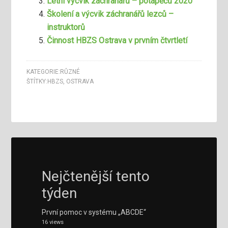
Letní výcvik záchranářů – potápěčů 2020
Školení a výcvik záchranářů lezců –
instruktorů
Činnost HBZS Ostrava v prvním čtvrtletí
KATEGORIE:
RŮZNÉ
ŠTÍTKY:
HBZS
,
OSTRAVA
Nejčtenější tento
týden
První pomoc v systému „ABCDE“
16 views