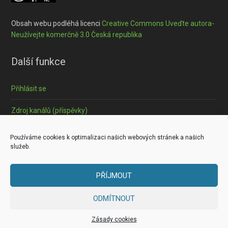
Obsah webu podléhá licenci
Creative Commons Uveďte autora-
Neužívejte komerčně 3.0 Česká republika
Další funkce
Přihlásit se
Zdroj kanálů (příspěvky)
Informace o souborech cookies
Používáme cookies k optimalizaci našich webových stránek a našich
služeb.
PŘÍJMOUT
Copyright © 2026 ·
Outreach Pro
on
Genesis Framework
·
ODMÍTNOUT
WordPress
·
Log in
Zásady cookies