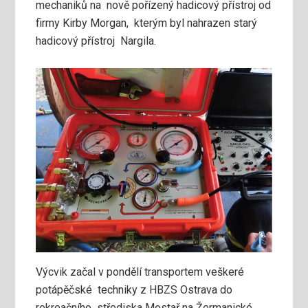
mechaniků na nově pořízený hadicový přístroj od
firmy Kirby Morgan, kterým byl nahrazen starý
hadicový přístroj Nargila.
Výcvik začal v pondělí transportem veškeré
potápěčské techniky z HBZS Ostrava do
rekreačního střediska Mostař na Žermanické