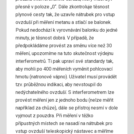
přesně v poloze „0“. Dále zkontroluje těsnost
plynové cesty tak, že uzavře nátrubek pro vstup
ovzduší při měření metanu a stlačí se balonek.
Pokud nedochází k vyrovnávání balonku do jedné
minuty, je těsnost dobrá. V případě, že
předpokládáme provést za směnu více než 30
měření, upozorníme na tuto skutečnost výdejnu
interferometrů. Ti pak upraví své standardy tak,
aby mohli po 400 měřeních vyměnit pohlcovací
hmotu (natronové vápno). Uživatel musí provádět
tzv. průběžnou indikaci, aby nevstoupil do
nedýchatelného ovzduší. S interferometrem lze
provést měření jen z jednoho bodu (nelze měřit
například za chůze), dále se přístroj nesmí v dole
vyjmout z pouzdra. Při měření v těžko
přípustných místech se nasadí na nátrubek pro
vstup ovzduší teleskopický nástavec a měříme