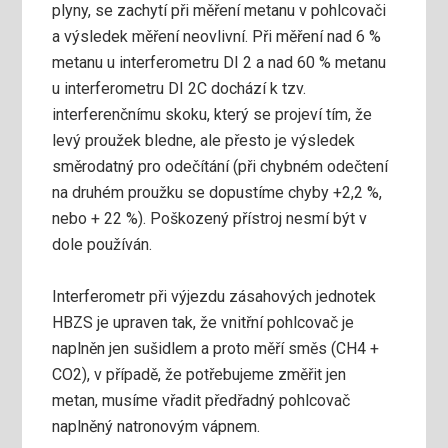
plyny, se zachytí při měření metanu v pohlcovači
a výsledek měření neovlivní. Při měření nad 6 %
metanu u interferometru DI 2 a nad 60 % metanu
u interferometru DI 2C dochází k tzv.
interferenčnímu skoku, který se projeví tím, že
levý proužek bledne, ale přesto je výsledek
směrodatný pro odečítání (při chybném odečtení
na druhém proužku se dopustíme chyby +2,2 %,
nebo + 22 %). Poškozený přístroj nesmí být v
dole používán.
Interferometr při výjezdu zásahových jednotek
HBZS je upraven tak, že vnitřní pohlcovač je
naplněn jen sušidlem a proto měří směs (CH4 +
CO2), v případě, že potřebujeme změřit jen
metan, musíme vřadit předřadný pohlcovač
naplněný natronovým vápnem.