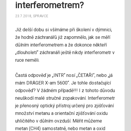
interferometrem?
23.7.2018
,
SPRAVCE
Již delší dobu si všímáme při školení v dýmnici,
že hodně záchranářů již zapomnělo, jak se měří
důlním interferometrem a že dokonce někteří
„dlouholetí“ záchranáři ještě nikdy interferometr v
ruce neměli.
Častá odpověď je „INTR“ nosí „ČETAŘI“, nebo „já
mám DRÄGER X-am 5600“. Je tohle dostačující
odpověď? V žádném případě!!! I z tohoto důvodu
neuškodí malé stručné zopakování. Interferometr
je přenosný optický přístroj určený pro zjišťování
množství metanu a orientační zjišťování oxidu
uhličitého v důlním ovzduší. Měřit můžeme
metan (CH4) samostatně, nebo metan a oxid