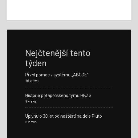
Nejčtenější tento
týden
První pomoc v systému „ABCDE“
16 views
Historie potápěčského týmu HBZS
9 views
Uplynulo 30 let od neštěstí na dole Pluto
8 views