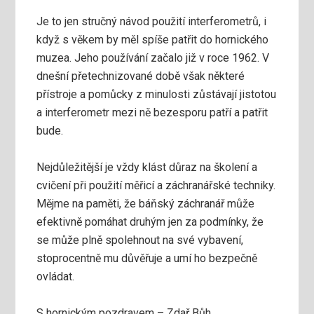
Je to jen stručný návod použití interferometrů, i
když s věkem by měl spíše patřit do hornického
muzea. Jeho používání začalo již v roce 1962. V
dnešní přetechnizované době však některé
přístroje a pomůcky z minulosti zůstávají jistotou
a interferometr mezi ně bezesporu patří a patřit
bude.
Nejdůležitější je vždy klást důraz na školení a
cvičení při použití měřicí a záchranářské techniky.
Mějme na paměti, že báňský záchranář může
efektivně pomáhat druhým jen za podmínky, že
se může plně spolehnout na své vybavení,
stoprocentně mu důvěřuje a umí ho bezpečně
ovládat.
S hornickým pozdravem – Zdař Bůh.