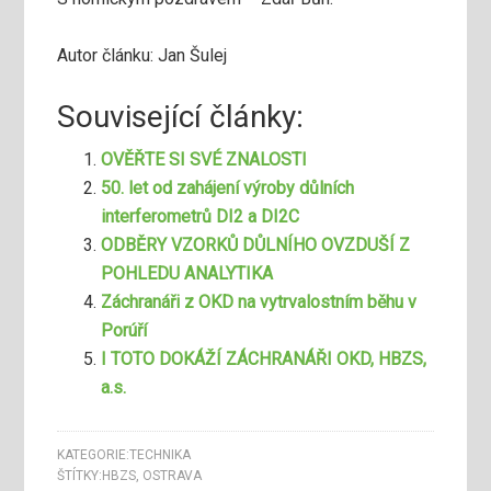
Autor článku: Jan Šulej
Související články:
OVĚŘTE SI SVÉ ZNALOSTI
50. let od zahájení výroby důlních
interferometrů DI2 a DI2C
ODBĚRY VZORKŮ DŮLNÍHO OVZDUŠÍ Z
POHLEDU ANALYTIKA
Záchranáři z OKD na vytrvalostním běhu v
Porúří
I TOTO DOKÁŽÍ ZÁCHRANÁŘI OKD, HBZS,
a.s.
KATEGORIE:
TECHNIKA
ŠTÍTKY:
HBZS
,
OSTRAVA