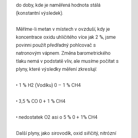
do doby, kde je naměřená hodnota stálá
(konstantní výsledek).
Měříme-li metan v místech v ovzduší, kdy je
koncentrace oxidu uhličitého více jak 2 %, jsme
povinni použít předřadný pohlcovač s
natronovým vápnem. Změna barometrického
tlaku nemá v podstatě vliv, ale musíme počítat s
plyny, které výsledky měření zkreslují:
• 1 % H2 (Vodíku) 0 – 1 % CH4
• 3,5 % CO 0 + 1 % CH4
• nedostatek O2 asi o 5 % 0 + 1% CH4
Další plyny, jako sirovodík, oxid siřičitý, nitrózní