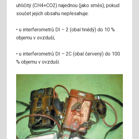
uhličitý (CH4+CO2) najednou (jako směs), pokud
součet jejich obsahu nepřesahuje:
• u interferometrů DI – 2 (obal hnědý) do 10 %
objemu v ovzduší,
• u interferometrů DI – 2C (obal červený) do 100
% objemu v ovzduší.