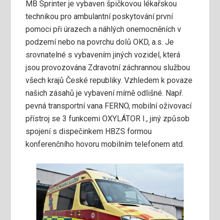
MB Sprinter je vybaven špičkovou lékařskou
technikou pro ambulantní poskytování první
pomoci při úrazech a náhlých onemocněních v
podzemí nebo na povrchu dolů OKD, a.s. Je
srovnatelné s vybavením jiných vozidel, která
jsou provozována Zdravotní záchrannou službou
všech krajů České republiky. Vzhledem k povaze
našich zásahů je vybavení mírně odlišné. Např.
pevná transportní vana FERNO, mobilní oživovací
přístroj se 3 funkcemi OXYLÁTOR I., jiný způsob
spojení s dispečinkem HBZS formou
konferenčního hovoru mobilním telefonem atd.