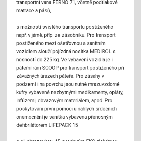
transportní vana FERNO 71, včetně podtlakové
matrace a pásů,
s možností svislého transportu postiženého
např. v jámě, příp. ze zásobníku. Pro transport
postiženého mezi ošetřovnou a sanitním
vozidlem slouží pojízdná nosítka MEDIROL s
nosností do 225 kg. Ve vybavení vozidla je i
páteřní rám SCOOP pro transport postiženého při
závažných úrazech páteře. Pro zásahy v
podzemí i na povrchu jsou nutné mrazuvzdorné
kufry vybavené nezbytnými medikamenty, opiáty,
infúzemi, obvazovým materiálem, apod. Pro
poskytování první pomoci u náhlých srdečních
onemocnění je sanitka vybavena přenosným
defibrilátorem LIFEPACK 15