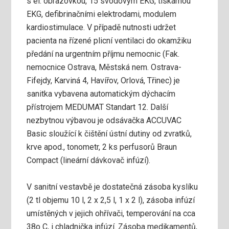
s el. obrazovkou, 15 svodovým EKG, tiskárnou
EKG, defibrinačními elektrodami, modulem
kardiostimulace. V případě nutnosti udržet
pacienta na řízené plicní ventilaci do okamžiku
předání na urgentním příjmu nemocnic (Fak.
nemocnice Ostrava, Městská nem. Ostrava-
Fifejdy, Karviná 4, Havířov, Orlová, Třinec) je
sanitka vybavena automatickým dýchacím
přístrojem MEDUMAT Standart 12. Další
nezbytnou výbavou je odsávačka ACCUVAC
Basic sloužící k čištění ústní dutiny od zvratků,
krve apod., tonometr, 2 ks perfusorů Braun
Compact (lineární dávkovač infúzí).
V sanitní vestavbě je dostatečná zásoba kyslíku
(2 tl objemu 10 l, 2 x 2,5 l, 1 x 2 l), zásoba infúzí
umístěných v jejich ohřívači, temperování na cca
38o C, i chladnička infúzí. Zásoba medikamentů,