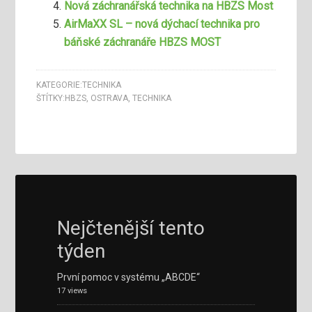
Nová záchranářská technika na HBZS Most
AirMaXX SL – nová dýchací technika pro
báňské záchranáře HBZS MOST
KATEGORIE:
TECHNIKA
ŠTÍTKY:
HBZS
,
OSTRAVA
,
TECHNIKA
Nejčtenější tento
týden
První pomoc v systému „ABCDE“
17 views