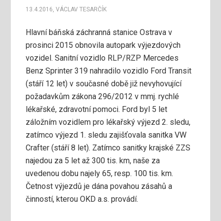
13.4.2016
,
VÁCLAV TESARČÍK
Hlavní báňská záchranná stanice Ostrava v
prosinci 2015 obnovila autopark výjezdových
vozidel.
Sanitní vozidlo RLP/RZP Mercedes
Benz Sprinter 319 nahradilo vozidlo Ford Transit
(stáří 12 let) v současné době již nevyhovující
požadavkům zákona 296/2012 v mmj. rychlé
lékařské, zdravotní pomoci. Ford byl 5 let
záložním vozidlem pro lékařský výjezd 2. sledu,
zatímco výjezd 1. sledu zajišťovala sanitka VW
Crafter (stáří 8 let). Zatímco sanitky krajské ZZS
najedou za 5 let až 300 tis. km, naše za
uvedenou dobu najely 65, resp. 100 tis. km.
Četnost výjezdů je dána povahou zásahů a
činností, kterou OKD a.s. provádí.