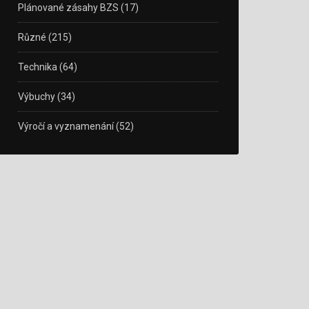
Plánované zásahy BZS
(17)
Různé
(215)
Technika
(64)
Výbuchy
(34)
Výročí a vyznamenání
(52)