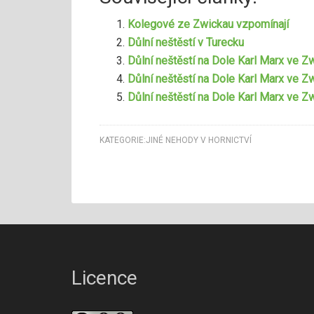
Kolegové ze Zwickau vzpomínají
Důlní neštěstí v Turecku
Důlní neštěstí na Dole Karl Marx ve Z
Důlní neštěstí na Dole Karl Marx ve Z
Důlní neštěstí na Dole Karl Marx ve 
KATEGORIE:
JINÉ NEHODY V HORNICTVÍ
Licence