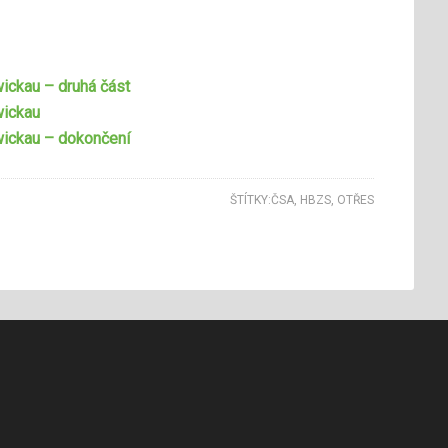
wickau – druhá část
wickau
Zwickau – dokončení
ŠTÍTKY:
ČSA
,
HBZS
,
OTŘES