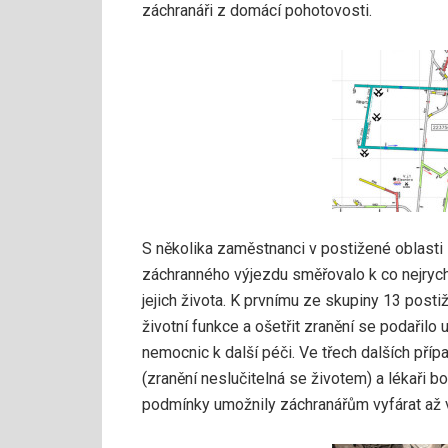
záchranáři z domácí pohotovosti.
S několika zaměstnanci v postižené oblasti 
záchranného výjezdu směřovalo k co nejrych
jejich života. K prvnímu ze skupiny 13 posti
životní funkce a ošetřit zranění se podařilo 
nemocnic k další péči. Ve třech dalších př
(zranění neslučitelná se životem) a lékaři b
podmínky umožnily záchranářům vyfárat až 