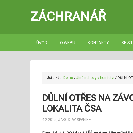
ZÁCHRANÁŘ
ÚVOD
O WEBU
KONTAKTY
KE ST
Jste zde:
Domů
/
Jiné nehody v hornictví
/
DŮLNÍ OT
DŮLNÍ OTŘES NA ZÁV
LOKALITA ČSA
4.2.2015
,
JAROSLAV ŠPANIHEL
:55