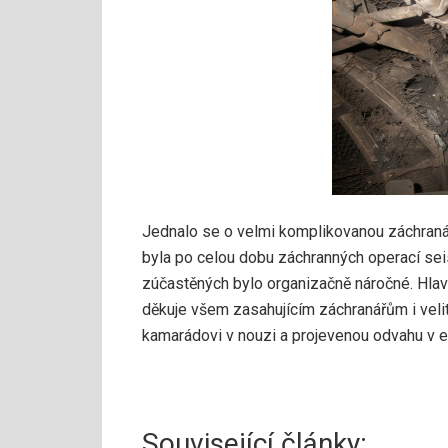
Jednalo se o velmi komplikovanou záchran
byla po celou dobu záchranných operací sei
zúčastěných bylo organizačně náročné. Hlav
děkuje všem zasahujícím záchranářům i velit
kamarádovi v nouzi a projevenou odvahu v 
Související články: