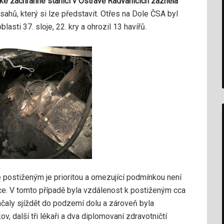
ké záchranné stanici v Ostravě Radvanicích zazněla
ásahů, který si lze představit. Otřes na Dole ČSA byl
oblasti 37. sloje, 22. kry a ohrozil 13 havířů.
postiženým je prioritou a omezující podmínkou není
ace. V tomto případě byla vzdálenost k postiženým cca
čaly sjíždět do podzemí dolu a zároveň byla
, další tři lékaři a dva diplomovaní zdravotničtí