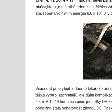
Dne 14. 11. 2014 v 11
hod na Hlavní báňs
siréna
,
která „oznámila“ jeden z nejtěžších z
6
způsoben uvolněním energie 8,6 x 10
J, v 
Včasnost poskytnutí odborné lékařské péče 
těžká výstroj záchranářů, ale důlní komplik
4 km. V 12:14 hod záchranné jednotky DV za
povolána stálá pohotovost závodu Důl Paskov