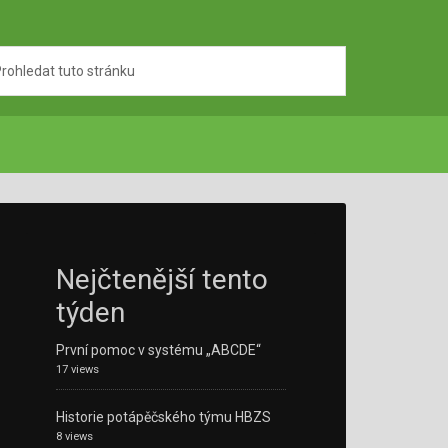
Nejčtenější tento
týden
První pomoc v systému „ABCDE“
17 views
Historie potápěčského týmu HBZS
8 views