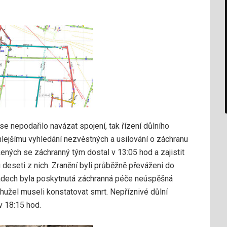
se nepodařilo navázat spojení, tak řízení důlního
lejšímu vyhledání nezvěstných a usilování o záchranu
žených se záchranný tým dostal v 13:05 hod a zajistit
u deseti z nich. Zranění byli průběžně převáženi do
ípadech byla poskytnutá záchranná péče neúspěšná
ohužel museli konstatovat smrt. Nepříznivé důlní
v 18:15 hod.