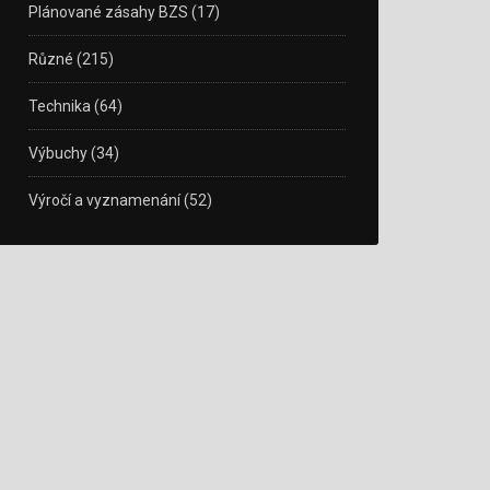
Plánované zásahy BZS
(17)
Různé
(215)
Technika
(64)
Výbuchy
(34)
Výročí a vyznamenání
(52)