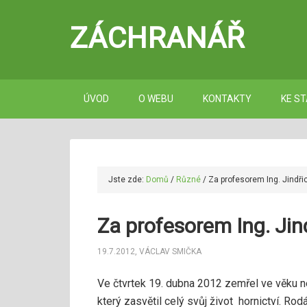
ZÁCHRANÁŘ
ÚVOD
O WEBU
KONTAKTY
KE ST
Jste zde:
Domů
/
Různé
/
Za profesorem Ing. Jindř
Za profesorem Ing. Jin
19.7.2012
,
VÁCLAV SMIČKA
Ve čtvrtek 19. dubna 2012 zemřel ve věku ned
který zasvětil celý svůj život hornictví. R