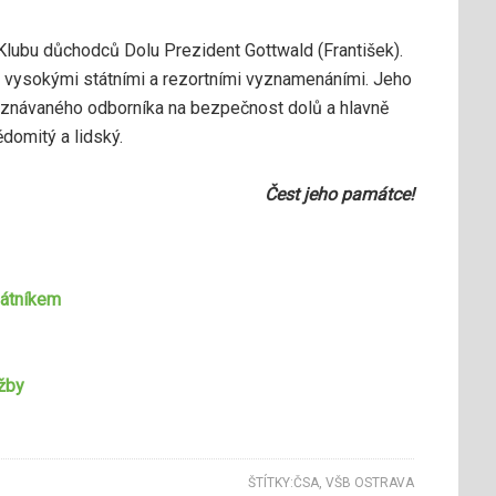
Klubu důchodců Dolu Prezident Gottwald (František).
ka vysokými státními a rezortními vyznamenáními. Jeho
 uznávaného odborníka na bezpečnost dolů a hlavně
ědomitý a lidský.
Čest jeho památce!
sátníkem
žby
ŠTÍTKY:
ČSA
,
VŠB OSTRAVA