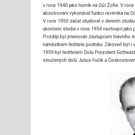
v roce 1940 jako horník na Důl Žofie. V roce
absolvování vykonával funkci revírníka na 
V roce 1950 začal studovat v denním studi
ukončení studia v roce 1954 nastoupil jako 
Později byl jmenován zástupcem hlavního 
náměstkem ředitele podniku. Zároveň byl i 
1959 byl ředitelem Dolu Prezident Gottwald
sloučených dolů Julius Fučík a Českosloven