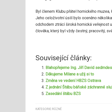
Byl členem Klubu přátel hornického muzea, 
Jeho celoživotní úsilí bylo oceněno několi
odchodem ztrácí široká hornická veřejnost
člověka, který byl vždy čestný, pracovitý, sv
Související články:
Blahopřejeme Ing. Jiří David sedmde
Děkujeme Milane a užij si to
Změna ve vedení HBZS Ostrava
Z jednání Štábu báňské záchranné slu
Zasedání štábu BZS
KATEGORIE:
RŮZNÉ