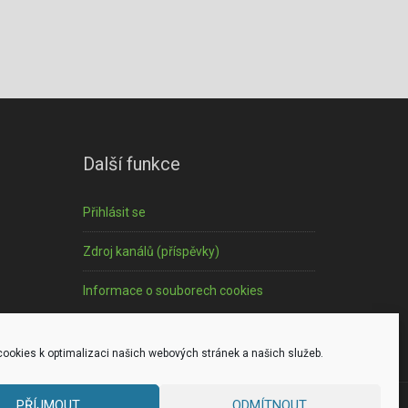
Další funkce
Přihlásit se
Zdroj kanálů (příspěvky)
Informace o souborech cookies
ookies k optimalizaci našich webových stránek a našich služeb.
PŘÍJMOUT
ODMÍTNOUT