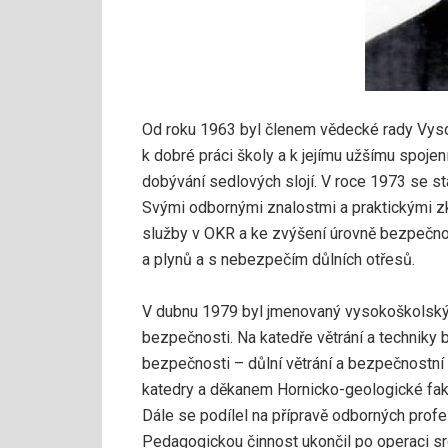
Od roku 1963 byl členem vědecké rady Vys
k dobré práci školy a k jejímu užšímu spoje
dobývání sedlových slojí. V roce 1973 se s
Svými odbornými znalostmi a praktickými z
služby v OKR a ke zvýšení úrovně bezpečnost
a plynů a s nebezpečím důlních otřesů.
V dubnu 1979 byl jmenovaný vysokoškolským
bezpečnosti. Na katedře větrání a techniky
bezpečnosti – důlní větrání a bezpečnostní
katedry a děkanem Hornicko-geologické fak
Dále se podílel na přípravě odborných profesí
Pedagogickou činnost ukončil po operaci sr