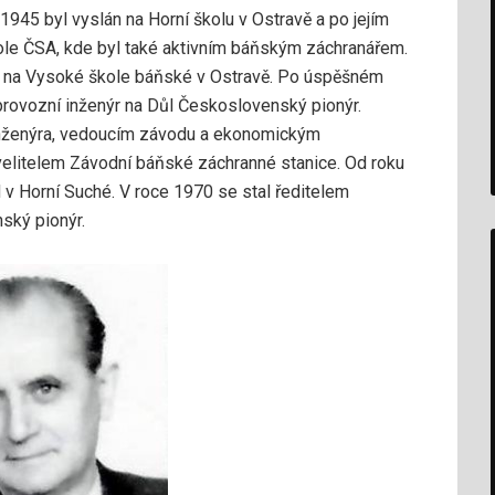
 1945 byl vyslán na Horní školu v Ostravě a po jejím
Dole ČSA, kde byl také aktivním báňským záchranářem.
u na Vysoké škole báňské v Ostravě. Po úspěšném
provozní inženýr na Důl Československý pionýr.
inženýra, vedoucím závodu a ekonomickým
velitelem Závodní báňské záchranné stanice. Od roku
 v Horní Suché. V roce 1970 se stal ředitelem
ský pionýr.