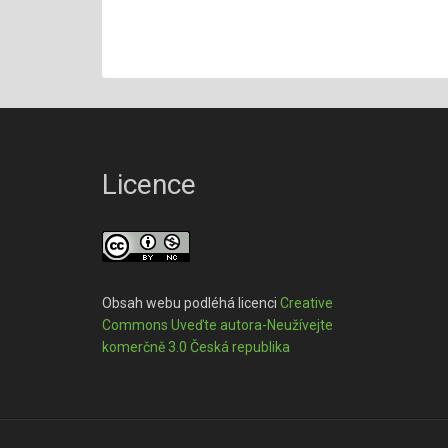
Licence
Obsah webu podléhá licenci
Creative
Commons Uveďte autora-Neužívejte
komerčně 3.0 Česká republika