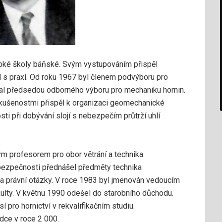
oké školy báňské. Svým vystupováním přispěl
ní s praxí. Od roku 1967 byl členem podvýboru pro
tal předsedou odborného výboru pro mechaniku hornin.
kušenostmi přispěl k organizaci geomechanické
i při dobývání slojí s nebezpečím průtrží uhlí
 profesorem pro obor větrání a technika
 bezpečnosti přednášel předměty technika
 a právní otázky. V roce 1983 byl jmenován vedoucím
ulty. V květnu 1990 odešel do starobního důchodu.
 pro hornictví v rekvalifikačním studiu.
dce v roce 2 000.