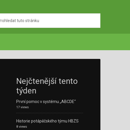
Nejčtenější tento
týden
První pomoc v systému „ABCDE“
17 views
Historie potápěčského týmu HBZS
8 views