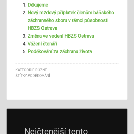
Děkujeme
Nový mzdový příplatek členům báňského
záchranného sboru v rámci působnosti
HBZS Ostrava
Změna ve vedení HBZS Ostrava
Vážení čtenáři
Poděkování za záchranu života
KATEGORIE:
RŮZNÉ
ŠTÍTKY:
PODĚKOVÁNÍ
Nejčtenější tento