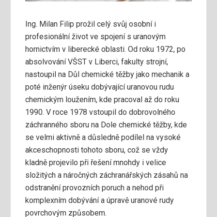
Ing. Milan Filip prožil celý svůj osobní i
profesionální život ve spojení s uranovým
hornictvím v liberecké oblasti. Od roku 1972, po
absolvování VŠST v Liberci, fakulty strojní,
nastoupil na Důl chemické těžby jako mechanik a
poté inženýr úseku dobývající uranovou rudu
chemickým loužením, kde pracoval až do roku
1990. V roce 1978 vstoupil do dobrovolného
záchranného sboru na Dole chemické těžby, kde
se velmi aktivně a důsledně podílel na vysoké
akceschopnosti tohoto sboru, což se vždy
kladně projevilo při řešení mnohdy i velice
složitých a náročných záchranářských zásahů na
odstranění provozních poruch a nehod při
komplexním dobývání a úpravě uranové rudy
povrchovým způsobem.