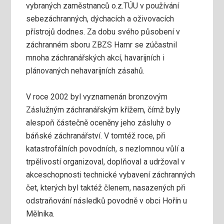
vybraných zaměstnanců o.z.TÚU v používání
sebezáchranných, dýchacích a oživovacích
přístrojů dodnes. Za dobu svého působení v
záchranném sboru ZBZS Hamr se zúčastnil
mnoha záchranářských akcí, havarijních i
plánovaných nehavarijních zásahů.
V roce 2002 byl vyznamenán bronzovým
Záslužným záchranářským křížem, čímž byly
alespoň částečně oceněny jeho zásluhy o
báňské záchranářství. V tomtéž roce, při
katastrofálních povodních, s nezlomnou vůlí a
trpělivostí organizoval, doplňoval a udržoval v
akceschopnosti technické vybavení záchranných
čet, kterých byl taktéž členem, nasazených při
odstraňování následků povodně v obci Hořín u
Mělníka.