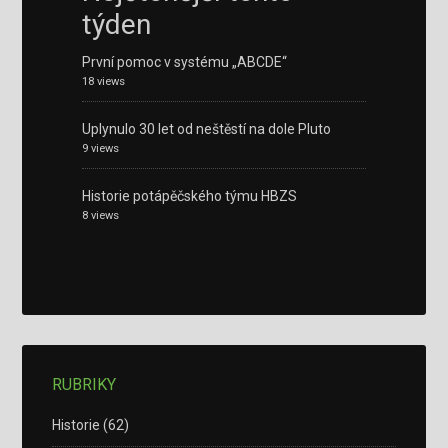
týden
První pomoc v systému „ABCDE“
18 views
Uplynulo 30 let od neštěstí na dole Pluto
9 views
Historie potápěčského týmu HBZS
8 views
RUBRIKY
Historie
(62)