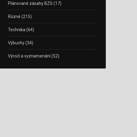
Plánované zásahy BZS
(17)
Různé
(215)
Technika
(64)
Výbuchy
(34)
Výročí a vyznamenání
(52)