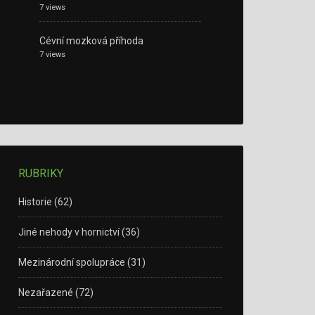
7 views
Cévní mozková příhoda
7 views
RUBRIKY
Historie
(62)
Jiné nehody v hornictví
(36)
Mezinárodní spolupráce
(31)
Nezařazené
(72)