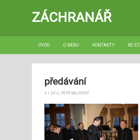
ZÁCHRANÁŘ
ÚVOD
O WEBU
KONTAKTY
KE ST
předávání
3.1.2012
,
PETR MILOSTNÝ