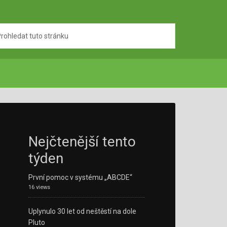
Nejčtenější tento
týden
První pomoc v systému „ABCDE“
16 views
Uplynulo 30 let od neštěstí na dole
Pluto