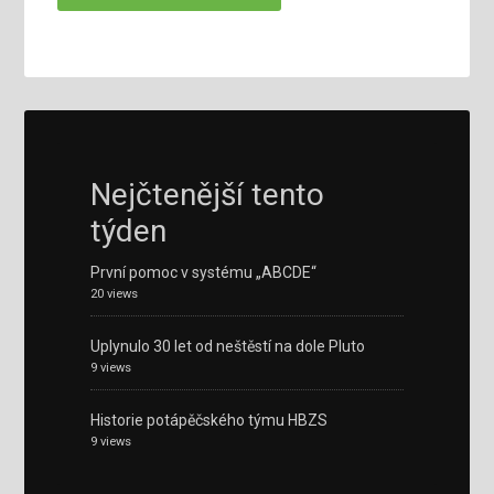
Nejčtenější tento
týden
První pomoc v systému „ABCDE“
20 views
Uplynulo 30 let od neštěstí na dole Pluto
9 views
Historie potápěčského týmu HBZS
9 views