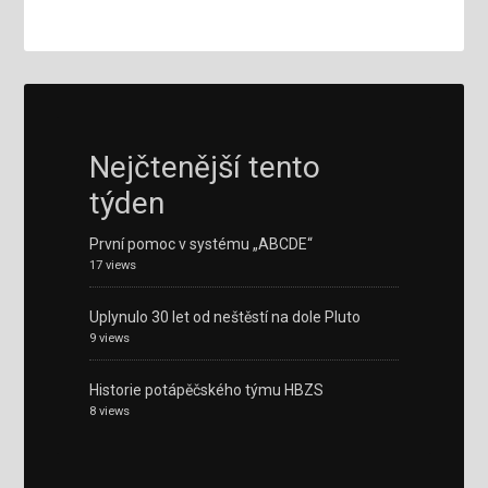
Nejčtenější tento
týden
První pomoc v systému „ABCDE“
17 views
Uplynulo 30 let od neštěstí na dole Pluto
9 views
Historie potápěčského týmu HBZS
8 views