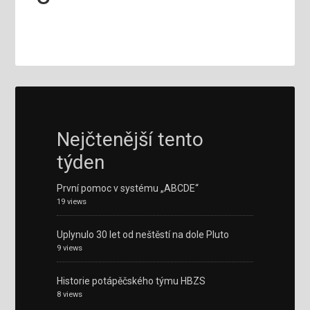
Nejčtenější tento
týden
První pomoc v systému „ABCDE“
19 views
Uplynulo 30 let od neštěstí na dole Pluto
9 views
Historie potápěčského týmu HBZS
8 views