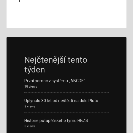
Nejčtenější tento
týden
První pomoc v systému „ABCDE“
18 views
Uplynulo 30 let od neštěstí na dole Pluto
9 views
Historie potápěčského týmu HBZS
8 views