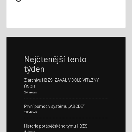
Nejčtenější tento
týden
Z archívu HBZS: ZÁVAL V DOLE VÍTĚZNÝ
ÚNOR
24 views
První pomoc v systému „ABCDE“
20 views
Historie potápěčského týmu HBZS
8 views