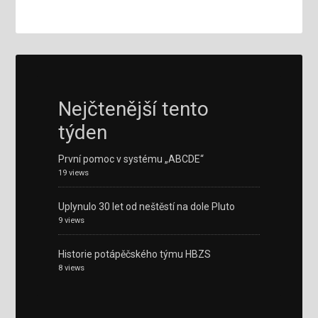
Nejčtenější tento
týden
První pomoc v systému „ABCDE“
19 views
Uplynulo 30 let od neštěstí na dole Pluto
9 views
Historie potápěčského týmu HBZS
8 views