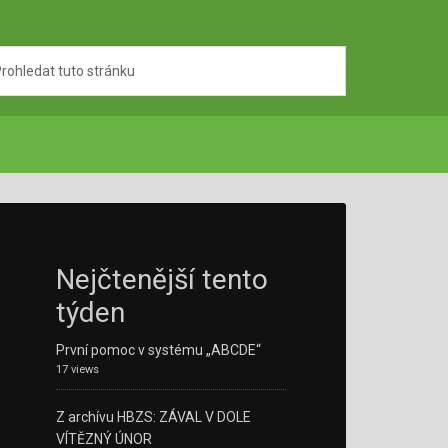
Nejčtenější tento
týden
První pomoc v systému „ABCDE“
17 views
Z archívu HBZS: ZÁVAL V DOLE
VÍTĚZNÝ ÚNOR