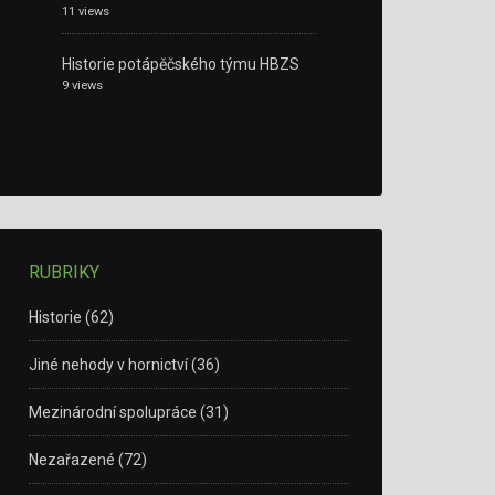
11 views
Historie potápěčského týmu HBZS
9 views
RUBRIKY
Historie
(62)
Jiné nehody v hornictví
(36)
Mezinárodní spolupráce
(31)
Nezařazené
(72)