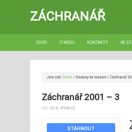
ZÁCHRANÁŘ
ÚVOD
O WEBU
KONTAKTY
KE ST
Jste zde:
Domů
/
Soubory ke stažení
/
Záchranář 20
Záchranář 2001 – 3
12.1.2018
,
SPRAVCE
STÁHNOUT