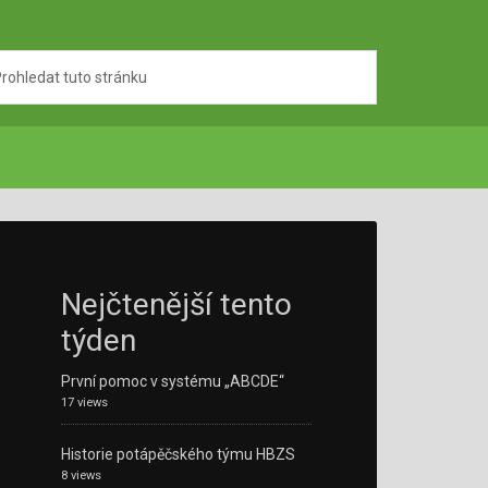
Nejčtenější tento
týden
První pomoc v systému „ABCDE“
17 views
Historie potápěčského týmu HBZS
8 views