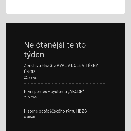
Nejčtenější tento
týden
Z archívu HBZS: ZÁVAL V DOLE VÍTĚZNÝ
ÚNOR
22 views
První pomoc v systému „ABCDE“
20 views
Historie potápěčského týmu HBZS
8 views