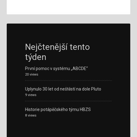
Nejčtenější tento
týden
První pomoc v systému „ABCDE“
20 views
Uplynulo 30 let od neštěstí na dole Pluto
9 views
Historie potápěčského týmu HBZS
8 views