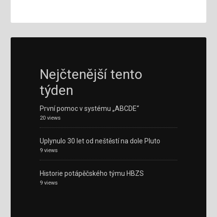
Nejčtenější tento
týden
První pomoc v systému „ABCDE“
20 views
Uplynulo 30 let od neštěstí na dole Pluto
9 views
Historie potápěčského týmu HBZS
9 views