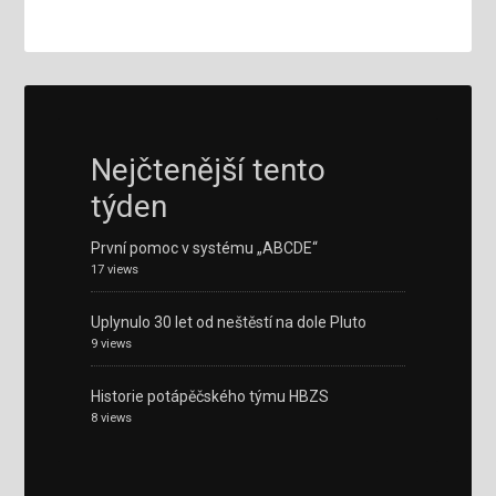
Nejčtenější tento
týden
První pomoc v systému „ABCDE“
17 views
Uplynulo 30 let od neštěstí na dole Pluto
9 views
Historie potápěčského týmu HBZS
8 views