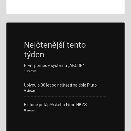
Nejčtenější tento
týden
První pomoc v systému „ABCDE“
18 views
Uplynulo 30 let od neštěstí na dole Pluto
9 views
Historie potápěčského týmu HBZS
8 views