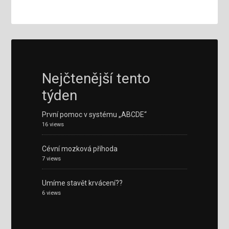
Nejčtenější tento
týden
První pomoc v systému „ABCDE“
16 views
Cévní mozková příhoda
7 views
Umíme stavět krvácení??
6 views