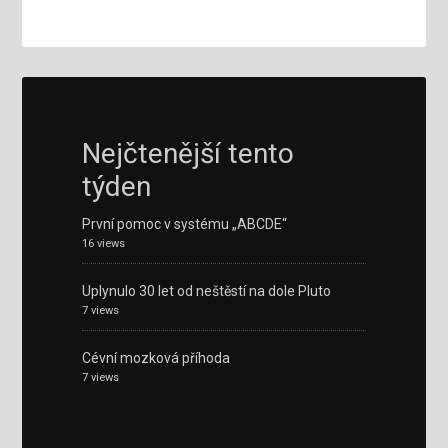
Nejčtenější tento
týden
První pomoc v systému „ABCDE“
16 views
Uplynulo 30 let od neštěstí na dole Pluto
7 views
Cévní mozková příhoda
7 views