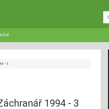
AŽENÍ
94 – 3
Záchranář 1994 - 3