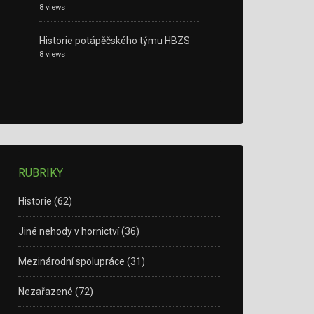
8 views
Historie potápěčského týmu HBZS
8 views
RUBRIKY
Historie
(62)
Jiné nehody v hornictví
(36)
Mezinárodní spolupráce
(31)
Nezařazené
(72)