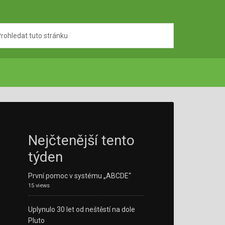
Nejčtenější tento
týden
První pomoc v systému „ABCDE“
15 views
Uplynulo 30 let od neštěstí na dole
Pluto