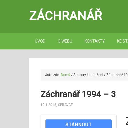
ZÁCHRANÁŘ
ÚVOD
O WEBU
KONTAKTY
KE ST
Jste zde:
Domů
/
Soubory ke stažení
/
Záchranář 19
Záchranář 1994 – 3
12.1.2018
,
SPRAVCE
STÁHNOUT