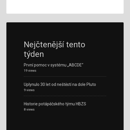
Nejčtenější tento
týden
První pomoc v systému „ABCDE“
19 views
Uplynulo 30 let od neštěstí na dole Pluto
9 views
Historie potápěčského týmu HBZS
8 views