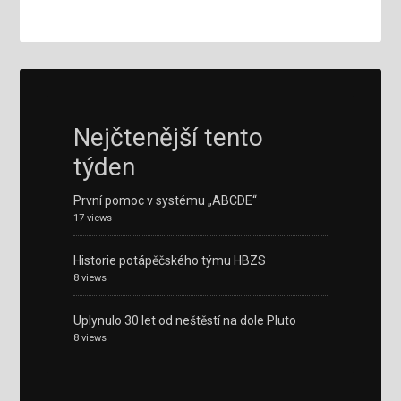
Nejčtenější tento
týden
První pomoc v systému „ABCDE“
17 views
Historie potápěčského týmu HBZS
8 views
Uplynulo 30 let od neštěstí na dole Pluto
8 views