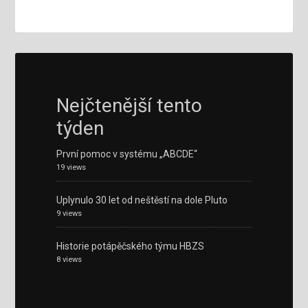
Nejčtenější tento
týden
První pomoc v systému „ABCDE“
19 views
Uplynulo 30 let od neštěstí na dole Pluto
9 views
Historie potápěčského týmu HBZS
8 views