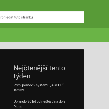
Nejčtenější tento
týden
První pomoc v systému „ABCDE“
16 views
Uplynulo 30 let od neštěstí na dole
Pluto