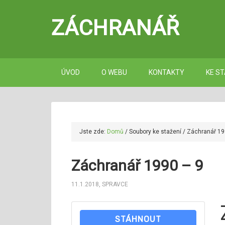
ZÁCHRANÁŘ
ÚVOD
O WEBU
KONTAKTY
KE ST
Jste zde:
Domů
/
Soubory ke stažení
/
Záchranář 19
Záchranář 1990 – 9
11.1.2018
,
SPRAVCE
STÁHNOUT