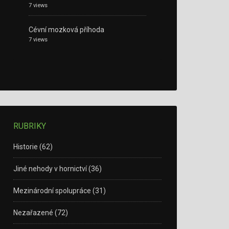
7 views
Cévní mozková příhoda
7 views
RUBRIKY
Historie
(62)
Jiné nehody v hornictví
(36)
Mezinárodní spolupráce
(31)
Nezařazené
(72)