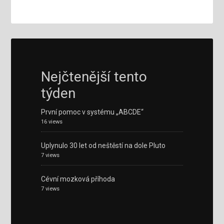
Nejčtenější tento
týden
První pomoc v systému „ABCDE“
16 views
Uplynulo 30 let od neštěstí na dole Pluto
7 views
Cévní mozková příhoda
7 views